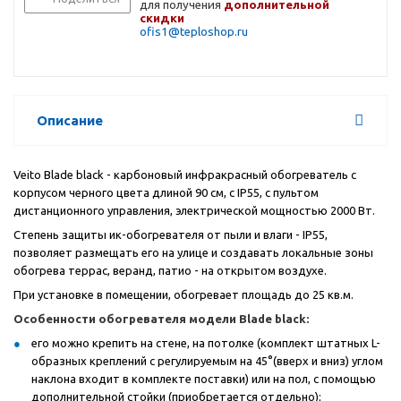
для получения
дополнительной
скидки
ofis1@teploshop.ru
Описание
Veito Blade black - карбоновый инфракрасный обогреватель с
корпусом черного цвета длиной 90 см, с IP55, с пультом
дистанционного управления, электрической мощностью 2000 Вт.
Степень защиты ик-обогревателя от пыли и влаги - IP55,
позволяет размещать его на улице и создавать локальные зоны
обогрева террас, веранд, патио - на открытом воздухе.
При установке в помещении, обогревает площадь до 25 кв.м.
Особенности обогревателя модели Blade black:
его можно крепить на стене, на потолке (комплект штатных L-
образных креплений с регулируемым на 45°(вверх и вниз) углом
наклона входит в комплекте поставки) или на пол, с помощью
дополнительной стойки (приобретается отдельно);