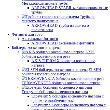
Металлополимерные трубы
ARROWHEAD STABIL металлополимерные
трубы
Трубы из
сшитого полиэтилена
ARROWHEAD трубы из сшитого
полиэтилена
Фитинги для труб
Аксиальные фитинги
ARROWHEAD аксиальные фитинги
Бойлеры косвенного нагрева
AXIS
бойлеры косвенного нагрева
AXIS THERM X бойлеры косвенного
нагрева
ELSEN
бойлеры косвенного нагрева
TERMAVENETA бойлеры косвенного нагрева
Ecosystem бойлеры косвенного нагрева
Ecosystem S бойлеры косвенного нагрева с
одним теплообменником
Ecosystem S2 бойлеры косвенного нагрева с
двумя теплообменниками