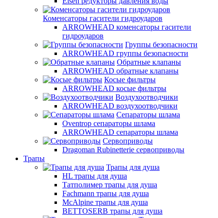
Elsen редукторы давления воды
Коменсаторы гасители гидроударов
ARROWHEAD коменсаторы гасители
гидроударов
Группы безопасности
ARROWHEAD группы безопасности
Обратные клапаны
ARROWHEAD обратные клапаны
Косые фильтры
ARROWHEAD косые фильтры
Воздухоотводчики
ARROWHEAD воздухоотводчики
Сепараторы шлама
Oventrop cепараторы шлама
ARROWHEAD сепараторы шлама
Сервоприводы
Dragoman Rubinetterie сервоприводы
Трапы
Трапы для душа
HL трапы для душа
Татполимер трапы для душа
Fachmann трапы для душа
McAlpine трапы для душа
BETTOSERB трапы для душа