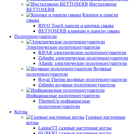
Инсталляции
BETTOSERB
Кнопки и панели
смыва
RIVO Touch панели и кнопки смыва
BETTOSERB клавиши и панели смыва
Полотенцесушители
Электрические полотенцесушители
RIFAR электрические полотенцесушители
Zehnder электрические полотенцесушители
Atlantic электрические полотенцесушители
Водяные
полотенцесушители
Royal Thermo водяные полотенцесушители
Zehnder водяные полотенцесушители
Инфракрасные полотенцесушители
ThermoUp инфракрасные
полотенцесушители
Котлы
Газовые настенные
котлы
LaggarTT газовые настенные котлы
HUBERT газовые настенные котлы