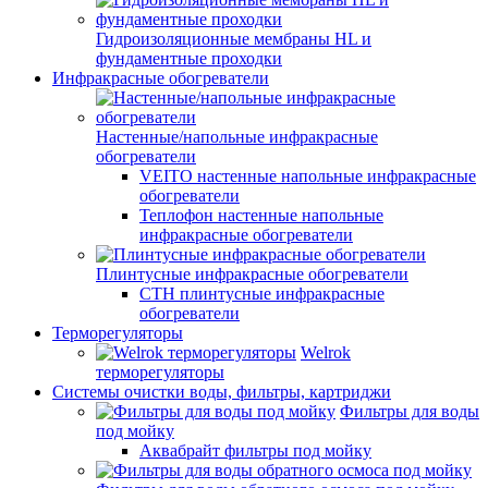
Гидроизоляционные мембраны HL и
фундаментные проходки
Инфракрасные обогреватели
Настенные/напольные инфракрасные
обогреватели
VEITO настенные напольные инфракрасные
обогреватели
Теплофон настенные напольные
инфракрасные обогреватели
Плинтусные инфракрасные обогреватели
СТН плинтусные инфракрасные
обогреватели
Терморегуляторы
Welrok
терморегуляторы
Системы очистки воды, фильтры, картриджи
Фильтры для воды
под мойку
Аквабрайт фильтры под мойку