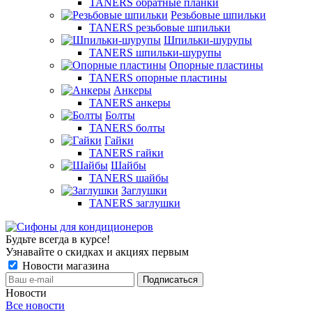
TANERS обратные планки
Резьбовые шпильки
TANERS резьбовые шпильки
Шпильки-шурупы
TANERS шпильки-шурупы
Опорные пластины
TANERS опорные пластины
Анкеры
TANERS анкеры
Болты
TANERS болты
Гайки
TANERS гайки
Шайбы
TANERS шайбы
Заглушки
TANERS заглушки
Будьте всегда в курсе!
Узнавайте о скидках и акциях первым
Новости магазина
Новости
Все новости