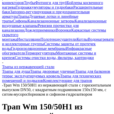
конвекторов
Трубы
Фитинги для труб
Бойлеры косвенного
нагрева
Гидроаккумуляторы и гидробаки
Расширительные
баки
Запорно-регулирующая и предохранительная
арматура
Трапы
Душевые лотки и линейные
трапы
Сифоны
Канализационные затворы
Канализационные
воздушные клапаны
Ревизии прочистки для
канализации
Дождеприемники
Воронки
Каркасные системы
скрытого
монтажа
Инсталляции
Полотенцесушители
Котлы
Водонагреват
и коллекторные группы
Системы защиты от протечек
воды
Гидроизоляционные мембраны
Инфракрасные
обогреватели
Терморегуляторы
Монтажные системы и
крепеж
Системы очистки воды, фильтры, картриджи
-
Трапы из нержавеющей стали
Трапы для душа
Трапы дворовые уличные
Трапы для балконов
террас эксплуатируемых кровель
Трапы для технических
помещений и подвалов
Комплектующие для трапов
-
Трап Wm 150/50H1 из нержавеющей стали с горизонтальным
выпуском DN50, с квадратным подрамником 150x150 мм, с
ситом-мусоросборником и сифоном-гидрозатвором
Трап Wm 150/50H1 из