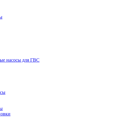
ы
ые насосы для ГВС
осы
сы
новки