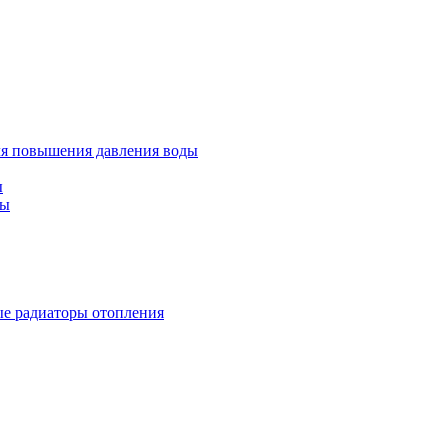
ля повышения давления воды
ы
ды
е радиаторы отопления