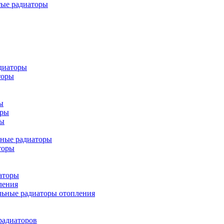
тые радиаторы
диаторы
торы
ы
оры
ры
ьные радиаторы
торы
аторы
ления
льные радиаторы отопления
радиаторов