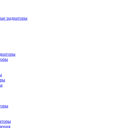
тые радиаторы
диаторы
торы
ы
оры
ры
торы
аторы
ления