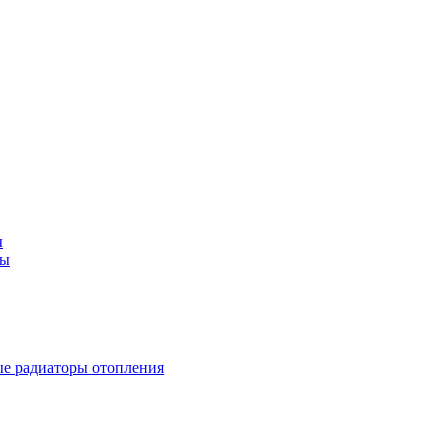
ы
ды
е радиаторы отопления