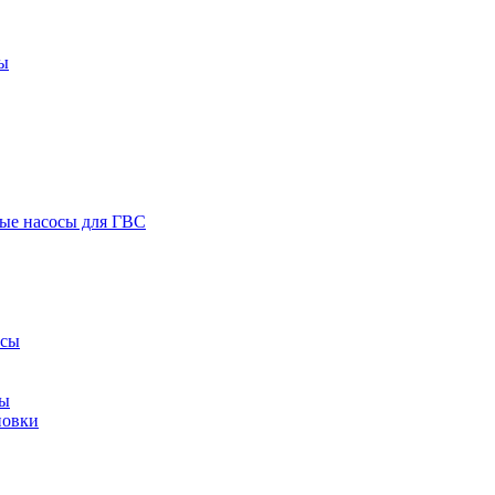
ы
ые насосы для ГВС
осы
сы
новки