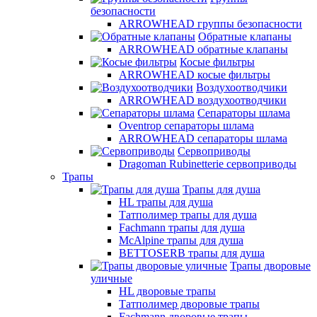
безопасности
ARROWHEAD группы безопасности
Обратные клапаны
ARROWHEAD обратные клапаны
Косые фильтры
ARROWHEAD косые фильтры
Воздухоотводчики
ARROWHEAD воздухоотводчики
Сепараторы шлама
Oventrop cепараторы шлама
ARROWHEAD сепараторы шлама
Сервоприводы
Dragoman Rubinetterie сервоприводы
Трапы
Трапы для душа
HL трапы для душа
Татполимер трапы для душа
Fachmann трапы для душа
McAlpine трапы для душа
BETTOSERB трапы для душа
Трапы дворовые
уличные
HL дворовые трапы
Татполимер дворовые трапы
Fachmann дворовые трапы