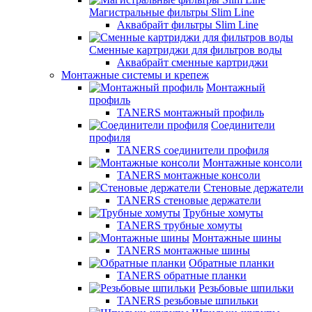
Магистральные фильтры Slim Line
Аквабрайт фильтры Slim Line
Сменные картриджи для фильтров воды
Аквабрайт сменные картриджи
Монтажные системы и крепеж
Монтажный
профиль
TANERS монтажный профиль
Соединители
профиля
TANERS соединители профиля
Монтажные консоли
TANERS монтажные консоли
Стеновые держатели
TANERS стеновые держатели
Трубные хомуты
TANERS трубные хомуты
Монтажные шины
TANERS монтажные шины
Обратные планки
TANERS обратные планки
Резьбовые шпильки
TANERS резьбовые шпильки