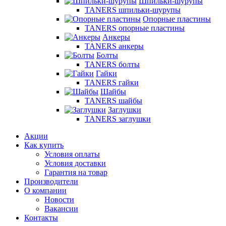
Шпильки-шурупы
TANERS шпильки-шурупы
Опорные пластины
TANERS опорные пластины
Анкеры
TANERS анкеры
Болты
TANERS болты
Гайки
TANERS гайки
Шайбы
TANERS шайбы
Заглушки
TANERS заглушки
Акции
Как купить
Условия оплаты
Условия доставки
Гарантия на товар
Производители
О компании
Новости
Вакансии
Контакты