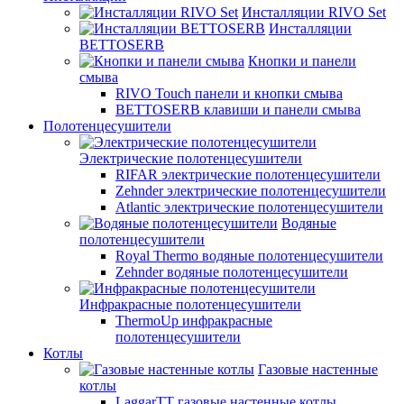
Инсталляции RIVO Set
Инсталляции
BETTOSERB
Кнопки и панели
смыва
RIVO Touch панели и кнопки смыва
BETTOSERB клавиши и панели смыва
Полотенцесушители
Электрические полотенцесушители
RIFAR электрические полотенцесушители
Zehnder электрические полотенцесушители
Atlantic электрические полотенцесушители
Водяные
полотенцесушители
Royal Thermo водяные полотенцесушители
Zehnder водяные полотенцесушители
Инфракрасные полотенцесушители
ThermoUp инфракрасные
полотенцесушители
Котлы
Газовые настенные
котлы
LaggarTT газовые настенные котлы