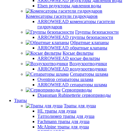
ARROWHEAD редукторы давления воды
Elsen редукторы давления воды
Коменсаторы гасители гидроударов
ARROWHEAD коменсаторы гасители
гидроударов
Группы безопасности
ARROWHEAD группы безопасности
Обратные клапаны
ARROWHEAD обратные клапаны
Косые фильтры
ARROWHEAD косые фильтры
Воздухоотводчики
ARROWHEAD воздухоотводчики
Сепараторы шлама
Oventrop cепараторы шлама
ARROWHEAD сепараторы шлама
Сервоприводы
Dragoman Rubinetterie сервоприводы
Трапы
Трапы для душа
HL трапы для душа
Татполимер трапы для душа
Fachmann трапы для душа
McAlpine трапы для душа