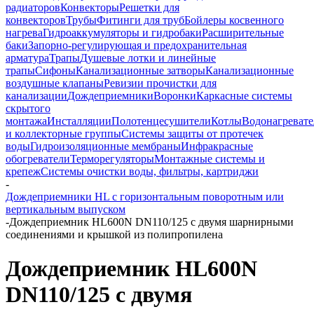
радиаторов
Конвекторы
Решетки для
конвекторов
Трубы
Фитинги для труб
Бойлеры косвенного
нагрева
Гидроаккумуляторы и гидробаки
Расширительные
баки
Запорно-регулирующая и предохранительная
арматура
Трапы
Душевые лотки и линейные
трапы
Сифоны
Канализационные затворы
Канализационные
воздушные клапаны
Ревизии прочистки для
канализации
Дождеприемники
Воронки
Каркасные системы
скрытого
монтажа
Инсталляции
Полотенцесушители
Котлы
Водонагреват
и коллекторные группы
Системы защиты от протечек
воды
Гидроизоляционные мембраны
Инфракрасные
обогреватели
Терморегуляторы
Монтажные системы и
крепеж
Системы очистки воды, фильтры, картриджи
-
Дождеприемники HL с горизонтальным поворотным или
вертикальным выпуском
-
Дождеприемник HL600N DN110/125 с двумя шарнирными
соединениями и крышкой из полипропилена
Дождеприемник HL600N
DN110/125 с двумя