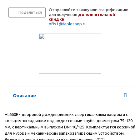
Отправляйте заявку или спецификацию
Поделиться
для получения
дополнительной
скидки
ofis1@teploshop.ru
Описание
HL
660
E
- дворовой дождеприемник с вертикальным входом и
c
кольцом-вкладышем под водосточные трубы диаметром 75-120
мм, с вертикальным выпуском
DN
110/125. Комплектуется корзиной
для мусора и механическим запахозапирающим устройством.
Видимая крышка выполнена из полипропилена (ПП).