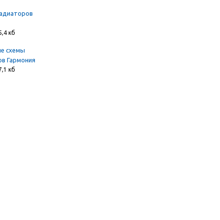
радиаторов
5,4 кб
е схемы
в Гармония
7,1 кб