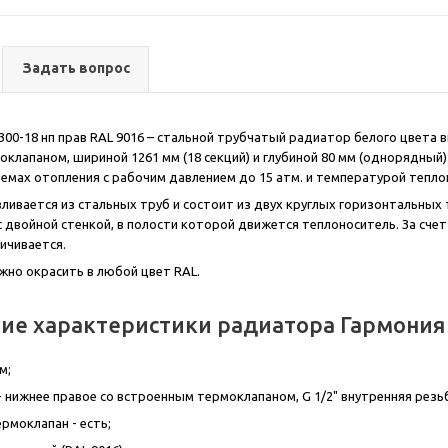
Задать вопрос
300-18 нп прав RAL 9016 – стальной трубчатый радиатор белого цвета 
клапаном, шириной 1261 мм (18 секций) и глубиной 80 мм (однорядный)
емах отопления с рабочим давлением до 15 атм. и температурой тепло
ливается из стальных труб и состоит из двух круглых горизонтальных
 с двойной стенкой, в полости которой движется теплоноситель. За сч
ичивается.
ожно окрасить в любой цвет RAL.
ие характеристики радиатора Гармония 1
м;
 нижнее правое со встроенным термоклапаном, G 1/2" внутренняя резь
рмоклапан - есть;