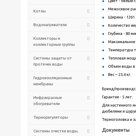
Цвет - белый г
Межосевое рас
Котлы
Ширина - 1261
Водонагреватели
Количество ве
Глубина - 80 м
Коллекторы и
Максимальное 
коллекторные группы
Температура т
Системы защиты от
Тепловая мощно
протечек воды
Объем воды в р
Вес – 23,4 кг.
Гидроизоляционные
мембраны
Бренд/производст
Гарантия - 5 лет.
Инфракрасные
обогреватели
Для настенного м
дюбелями и шуру
Терморегуляторы
Термоголовка и 
Документы
Системы очистки воды,