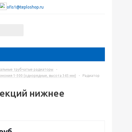
ofis1@teploshop.ru
тальные трубчатые радиаторы
-
мония 1-300 (однорядные, высота 345 мм)
-
Радиатор
секций нижнее
руб.