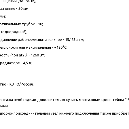
лянцевый (RAL 9016);
стояние - 50 мм;
 мм;
ртикальных трубок - 18;
м (однорядный);
давление рабочее/испытательное - 15/ 25 атм;
еплоносителя максимальная - +120°С;
сть (при Δt70) - 1260 Вт;
адиаторе - 4,5 л;
во - КЗТО/Россия.
онтажа необходимо дополнительно купить монтажные кронштейны Г-50
пами.
запорно-присоединительный узел нижнего подключения также приобре