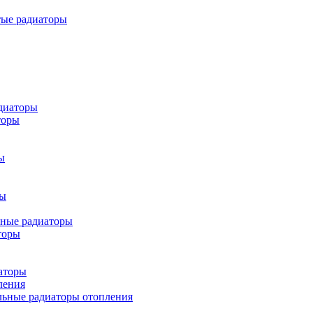
тые радиаторы
диаторы
торы
ы
ры
ьные радиаторы
торы
аторы
ления
льные радиаторы отопления