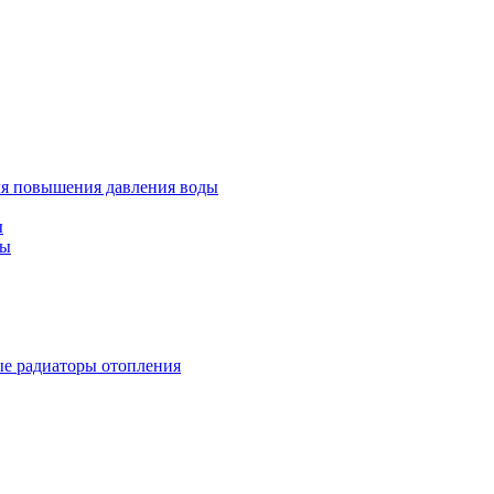
ля повышения давления воды
ы
ды
е радиаторы отопления