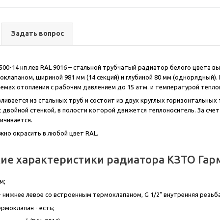
Задать вопрос
500-14 нп лев RAL 9016 – стальной трубчатый радиатор белого цвета в
клапаном, шириной 981 мм (14 секций) и глубиной 80 мм (однорядный).
емах отопления с рабочим давлением до 15 атм. и температурой тепло
ливается из стальных труб и состоит из двух круглых горизонтальных
 с двойной стенкой, в полости которой движется теплоноситель. За сч
ичивается.
ожно окрасить в любой цвет RAL.
ие характеристики радиатора КЗТО Гарм
м;
 нижнее левое со встроенным термоклапаном, G 1/2" внутренняя резьба
рмоклапан - есть;