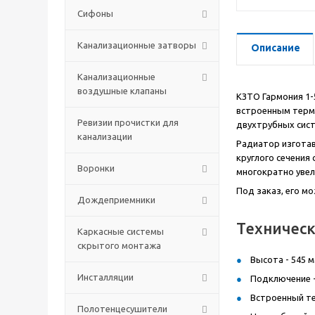
Сифоны
Канализационные затворы
Описание
Канализационные
воздушные клапаны
КЗТО Гармония 1-
встроенным термо
Ревизии прочистки для
двухтрубных сист
канализации
Радиатор изготав
круглого сечения
Воронки
многократно увел
Под заказ, его м
Дождеприемники
Техническ
Каркасные системы
скрытого монтажа
Высота - 545 м
Инсталляции
Подключение -
Встроенный те
Полотенцесушители