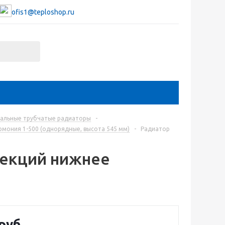
ofis1@teploshop.ru
тальные трубчатые радиаторы
-
мония 1-500 (однорядные, высота 545 мм)
-
Радиатор
секций нижнее
руб.