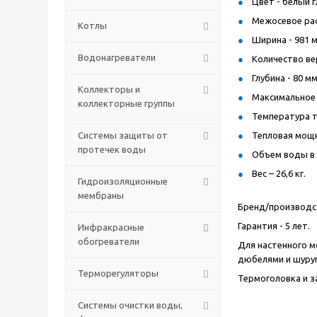
Цвет - белый г
Межосевое рас
Котлы
Ширина - 981 м
Водонагреватели
Количество ве
Глубина - 80 м
Коллекторы и
Максимальное 
коллекторные группы
Температура т
Системы защиты от
Тепловая мощно
протечек воды
Объем воды в 
Вес – 26,6 кг.
Гидроизоляционные
мембраны
Бренд/производст
Гарантия - 5 лет.
Инфракрасные
обогреватели
Для настенного м
дюбелями и шуру
Терморегуляторы
Термоголовка и 
Системы очистки воды,