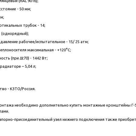
лянцевый (RAL 9016);
стояние - 50 мм;
м;
ртикальных трубок - 14;
м (однорядный);
давление рабочее/испытательное - 15/ 25 атм;
еплоносителя максимальная - +120°С;
сть (при Δt70) - 1442 Вт;
радиаторе – 5,04 л;
во - КЗТО/Россия.
онтажа необходимо дополнительно купить монтажные кронштейны Г-50
пами.
запорно-присоединительный узел нижнего подключения также приобре