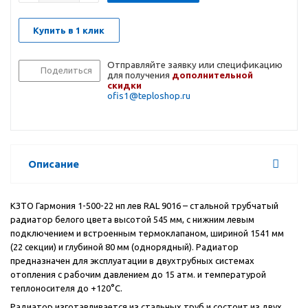
Купить в 1 клик
Отправляйте заявку или спецификацию
Поделиться
для получения
дополнительной
скидки
ofis1@teploshop.ru
Описание
КЗТО Гармония 1-500-22 нп лев RAL 9016 – стальной трубчатый
радиатор белого цвета высотой 545 мм, с нижним левым
подключением и встроенным термоклапаном, шириной 1541 мм
(22 секции) и глубиной 80 мм (однорядный). Радиатор
предназначен для эксплуатации в двухтрубных системах
отопления с рабочим давлением до 15 атм. и температурой
теплоносителя до +120°С.
Радиатор изготавливается из стальных труб и состоит из двух