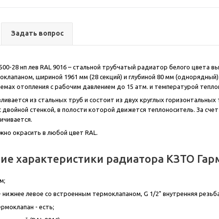
Задать вопрос
500-28 нп лев RAL 9016 – стальной трубчатый радиатор белого цвета в
клапаном, шириной 1961 мм (28 секций) и глубиной 80 мм (однорядный)
емах отопления с рабочим давлением до 15 атм. и температурой тепло
ливается из стальных труб и состоит из двух круглых горизонтальных
 с двойной стенкой, в полости которой движется теплоноситель. За сч
ичивается.
ожно окрасить в любой цвет RAL.
ие характеристики радиатора КЗТО Гарм
м;
 нижнее левое со встроенным термоклапаном, G 1/2" внутренняя резьба
рмоклапан - есть;