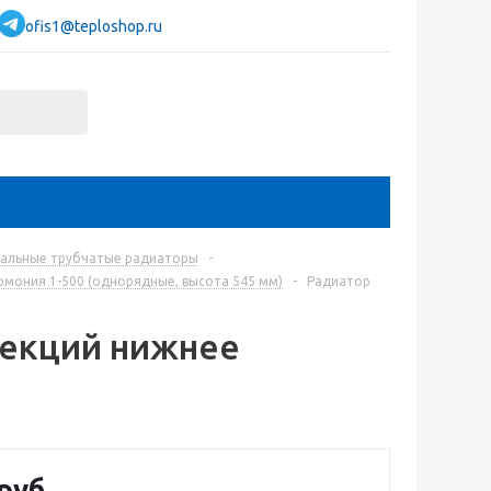
ofis1@teploshop.ru
тальные трубчатые радиаторы
-
мония 1-500 (однорядные, высота 545 мм)
-
Радиатор
секций нижнее
руб.