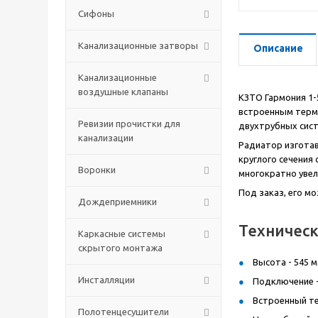
Сифоны
Канализационные затворы
Описание
Канализационные
воздушные клапаны
КЗТО Гармония 1-
встроенным термо
Ревизии прочистки для
двухтрубных сист
канализации
Радиатор изготав
круглого сечения
Воронки
многократно увел
Под заказ, его м
Дождеприемники
Техническ
Каркасные системы
скрытого монтажа
Высота - 545 м
Инсталляции
Подключение -
Встроенный те
Полотенцесушители