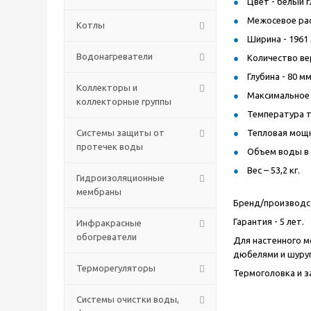
Цвет - белый г
Межосевое рас
Котлы
Ширина - 1961
Водонагреватели
Количество ве
Глубина - 80 м
Коллекторы и
Максимальное 
коллекторные группы
Температура т
Системы защиты от
Тепловая мощно
протечек воды
Объем воды в 
Вес – 53,2 кг.
Гидроизоляционные
мембраны
Бренд/производст
Гарантия - 5 лет.
Инфракрасные
обогреватели
Для настенного м
дюбелями и шуру
Терморегуляторы
Термоголовка и 
Системы очистки воды,