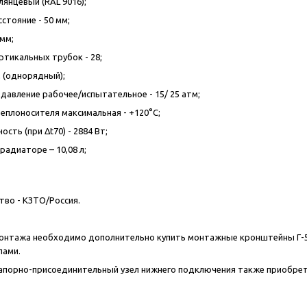
лянцевый (RAL 9016);
стояние - 50 мм;
 мм;
ртикальных трубок - 28;
м (однорядный);
давление рабочее/испытательное - 15/ 25 атм;
еплоносителя максимальная - +120°С;
сть (при Δt70) - 2884 Вт;
радиаторе – 10,08 л;
во - КЗТО/Россия.
онтажа необходимо дополнительно купить монтажные кронштейны Г-50
пами.
запорно-присоединительный узел нижнего подключения также приобре