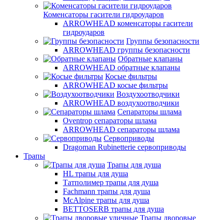
Коменсаторы гасители гидроударов
ARROWHEAD коменсаторы гасители
гидроударов
Группы безопасности
ARROWHEAD группы безопасности
Обратные клапаны
ARROWHEAD обратные клапаны
Косые фильтры
ARROWHEAD косые фильтры
Воздухоотводчики
ARROWHEAD воздухоотводчики
Сепараторы шлама
Oventrop cепараторы шлама
ARROWHEAD сепараторы шлама
Сервоприводы
Dragoman Rubinetterie сервоприводы
Трапы
Трапы для душа
HL трапы для душа
Татполимер трапы для душа
Fachmann трапы для душа
McAlpine трапы для душа
BETTOSERB трапы для душа
Трапы дворовые