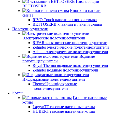
Инсталляции
BETTOSERB
Кнопки и панели
смыва
RIVO Touch панели и кнопки смыва
BETTOSERB клавиши и панели смыва
Полотенцесушители
Электрические полотенцесушители
RIFAR электрические полотенцесушители
Zehnder электрические полотенцесушители
Atlantic электрические полотенцесушители
Водяные
полотенцесушители
Royal Thermo водяные полотенцесушители
Zehnder водяные полотенцесушители
Инфракрасные полотенцесушители
ThermoUp инфракрасные
полотенцесушители
Котлы
Газовые настенные
котлы
LaggarTT газовые настенные котлы
HUBERT газовые настенные котлы