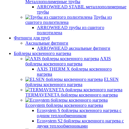
Металлополимерные трубы
ARROWHEAD STABIL металлополимерные
трубы
Трубы из
сшитого полиэтилена
ARROWHEAD трубы из сшитого
полиэтилена
Фитинги для труб
Аксиальные фитинги
ARROWHEAD аксиальные фитинги
Бойлеры косвенного нагрева
AXIS
бойлеры косвенного нагрева
AXIS THERM X бойлеры косвенного
нагрева
ELSEN
бойлеры косвенного нагрева
TERMAVENETA бойлеры косвенного нагрева
Ecosystem бойлеры косвенного нагрева
Ecosystem S бойлеры косвенного нагрева с
одним теплообменником
Ecosystem S2 бойлеры косвенного нагрева с
двумя теплообменниками