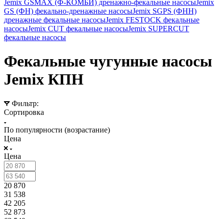
Jemix GSMAX (Ф-КОМБИ) дренажно-фекальные насосы
Jemix
GS (ФН) фекально-дренажные насосы
Jemix SGPS (ФНН)
дренажные фекальные насосы
Jemix FESTOCK фекальные
насосы
Jemix CUT фекальные насосы
Jemix SUPERCUT
фекальные насосы
Фекальные чугунные насосы
Jemix КПН
Фильтр:
Сортировка
По популярности (возрастание)
Цена
Цена
20 870
31 538
42 205
52 873