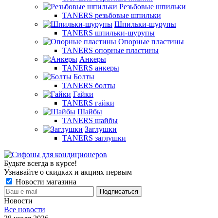
Резьбовые шпильки
TANERS резьбовые шпильки
Шпильки-шурупы
TANERS шпильки-шурупы
Опорные пластины
TANERS опорные пластины
Анкеры
TANERS анкеры
Болты
TANERS болты
Гайки
TANERS гайки
Шайбы
TANERS шайбы
Заглушки
TANERS заглушки
Будьте всегда в курсе!
Узнавайте о скидках и акциях первым
Новости магазина
Новости
Все новости