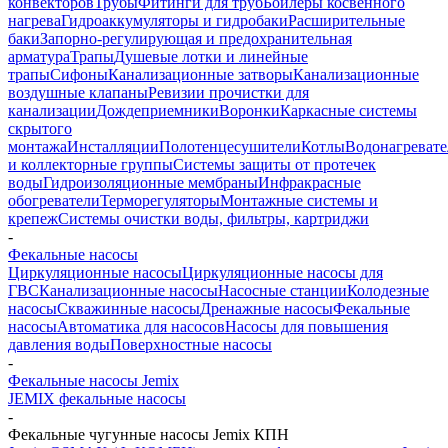
конвекторов
Трубы
Фитинги для труб
Бойлеры косвенного
нагрева
Гидроаккумуляторы и гидробаки
Расширительные
баки
Запорно-регулирующая и предохранительная
арматура
Трапы
Душевые лотки и линейные
трапы
Сифоны
Канализационные затворы
Канализационные
воздушные клапаны
Ревизии прочистки для
канализации
Дождеприемники
Воронки
Каркасные системы
скрытого
монтажа
Инсталляции
Полотенцесушители
Котлы
Водонагреват
и коллекторные группы
Системы защиты от протечек
воды
Гидроизоляционные мембраны
Инфракрасные
обогреватели
Терморегуляторы
Монтажные системы и
крепеж
Системы очистки воды, фильтры, картриджи
-
Фекальные насосы
Циркуляционные насосы
Циркуляционные насосы для
ГВС
Канализационные насосы
Насосные станции
Колодезные
насосы
Скважинные насосы
Дренажные насосы
Фекальные
насосы
Автоматика для насосов
Насосы для повышения
давления воды
Поверхностные насосы
-
Фекальные насосы Jemix
JEMIX фекальные насосы
-
Фекальные чугунные насосы Jemix КПН