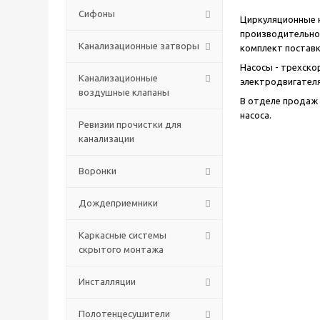
Сифоны
Циркуляционные н
производительнос
Канализационные затворы
комплект поставк
Насосы - трехско
Канализационные
электродвигателя
воздушные клапаны
В отделе продаж 
насоса.
Ревизии прочистки для
канализации
Воронки
Дождеприемники
Каркасные системы
скрытого монтажа
Инсталляции
Полотенцесушители