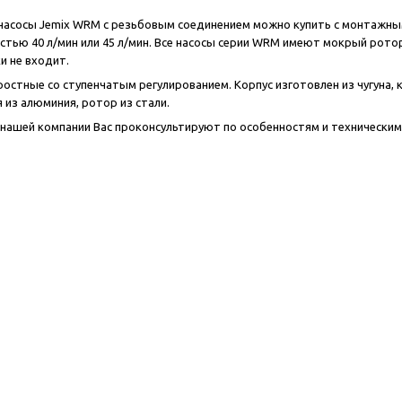
асосы Jemix WRM с резьбовым соединением можно купить с монтажным р
тью 40 л/мин или 45 л/мин. Все насосы серии WRM имеют мокрый рото
и не входит.
ростные со ступенчатым регулированием. Корпус изготовлен из чугуна,
 из алюминия, ротор из стали.
нашей компании Вас проконсультируют по особенностям и технически