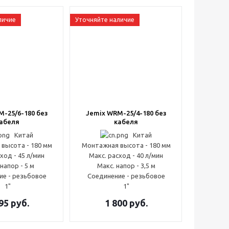
личие
Уточняйте наличие
M-25/6-180 без
Jemix WRM-25/4-180 без
абеля
кабеля
Китай
Китай
высота - 180 мм
Монтажная высота - 180 мм
ход - 45 л/мин
Макс. расход - 40 л/мин
напор - 5 м
Макс. напор - 3,5 м
ие - резьбовое
Соединение - резьбовое
1"
1"
95
руб.
1 800
руб.