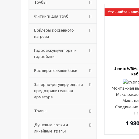
Трубы
Уточняйте нали
Фитинги для труб
Бойлеры косвенного
нагрева
Гидроаккумуляторы и
гидробаки
Jemix WRM-3
Расширительные баки
каб
Запорно-регулирующая и
Монтажная вы
предохранительная
Макс. расхо
арматура
Макс. на
Соединение 
Трапы
1 1
1 98
Душевые лотки и
линейные трапы