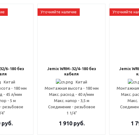
чие
Уточняйте наличие
Уточняйте на
2/6-180 без
Jemix WRM-32/4-180 без
Jemix WR
еля
кабеля
к
Китай
Китай
сота - 180 мм
Монтажная высота - 180 мм
Монтажная 
д - 45 л/мин
Макс. расход - 40 л/мин
Макс. рас
пор - 5 м
Макс. напор - 3,5 м
Макс. 
- резьбовое
Соединение - резьбовое
Соединен
/4"
1 1/4"
0
руб.
1 910
руб.
1 7