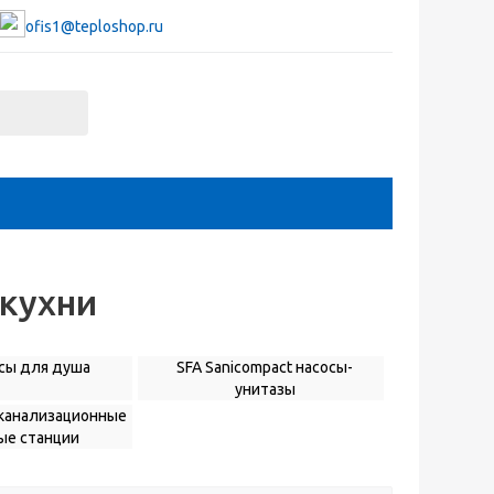
ofis1@teploshop.ru
 кухни
осы для душа
SFA Sanicompact насосы-
унитазы
c канализационные
ые станции