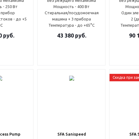
о механизма
Без режущего механизма
Без режу
 - 250 Вт
Мощность - 400 Вт
Мощнос
 прибор
Стиральная/посудомоечная
Один эл
токов - до +5
машина + 3 прибора
2 (д
°С
Температура - до +65°С
Температ
0
руб.
43 380
руб.
90 
Скидка при за
ccess Pump
SFA Sanispeed
SFA 