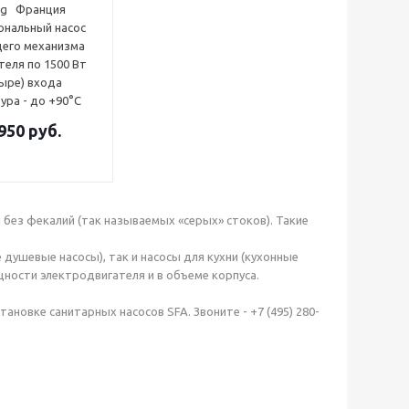
Франция
ональный насос
щего механизма
теля по 1500 Вт
тыре) входа
ура - до +90°С
950
руб.
без фекалий (так называемых «серых» стоков). Такие
душевые насосы), так и насосы для кухни (кухонные
ности электродвигателя и в объеме корпуса.
новке санитарных насосов SFA. Звоните - +7 (495) 280-