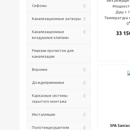
Без режущег
Сифоны
Мощность
Душ + 1
Температура с
Канализационные затворы
0
Канализационные
33 15
воздушные клапаны
Ревизии прочистки для
канализации
Воронки
Дождеприемники
Каркасные системы
скрытого монтажа
Инсталляции
SFA Sania
Полотенцесушители