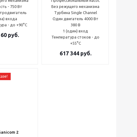
щего механизма
Профессиональный насос
ть - 750 Вт
Без режущего механизма
етродвигатель
Турбина Single Channel
ва) входа
Один двигатель 4000 Вт
ура - до +90°С
380 В
1 (один) вход
160
руб.
Температура стоков - до
+55°С
617 344
руб.
казе!
Sanicom 2