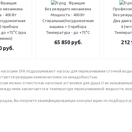
Франция
Франция
о механизма
Без режущего механизма
Професси
 - 400 Вт
Мощность - 400 Вт
Без режу
осудомоечная
Стиральная/посудомоечная
Два двига
2 прибора
машина + 3 прибора
4 (че
 до +75°С (кра
Температура - до +75°С
Температ
менно)
65 850
руб.
212 
0
руб.
насосами SFA подразумевают насосы для перекачивания сточной воды 
ектуются режущим измельчителем за ненадобностью.
осам можно отнести как насосные установки для душа (так называемые 
 между ними заключается в температуре перекачиваемой жидкости, мощ
родаж, Вы получите квалифицированную консультацию по подбору и уста