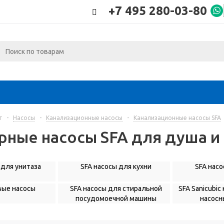
+7 495 280-03-80
г
-
Насосы
-
Канализационные насосы
-
Канализационные насосы SFA
рные насосы SFA для душа и
 для унитаза
SFA насосы для кухни
SFA нас
вые насосы
SFA насосы для стиральной
SFA Sanicubi
посудомоечной машины
насосн