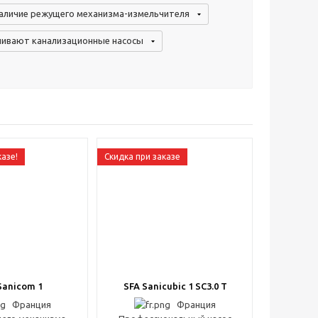
аличие режущего механизма-измельчителя
чивают канализационные насосы
казе!
Скидка при заказе
Sanicom 1
SFA Sanicubic 1 SC3.0 T
Франция
Франция