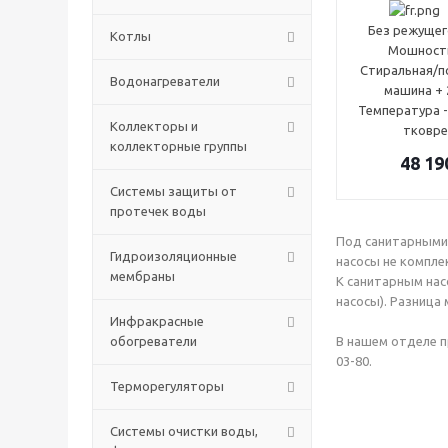
Без режущег
Котлы
Мошность
Стиральная/п
Водонагреватели
машина + 
Температура -
Коллекторы и
тковре
коллекторные группы
48 19
Системы защиты от
протечек воды
Под санитарными 
Гидроизоляционные
насосы не компл
мембраны
К санитарным нас
насосы). Разница
Инфракрасные
обогреватели
В нашем отделе п
03-80.
Терморегуляторы
Системы очистки воды,