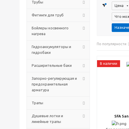
Трубы
Цена
Фитинги для труб
Что мож
Назначе
Бойлеры косвенного
нагрева
По популярности
Гидроаккумуляторы и
гидробаки
В наличии
Расширительные баки
Запорно-регулирующая и
предохранительная
арматура
Трапы
Душевые лотки и
SFA San
линейные трапы