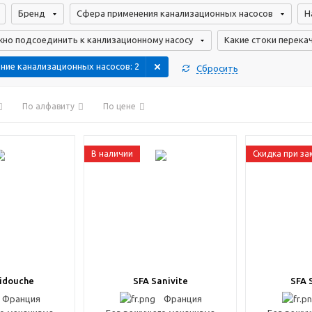
Бренд
Сфера применения канализационных насосов
Н
но подсоединить к канлизационному насосу
Какие стоки перека
ние канализационных насосов
: 2
Сбросить
По алфавиту
По цене
В наличии
Скидка при за
idouche
SFA Sanivite
SFA 
Франция
Франция