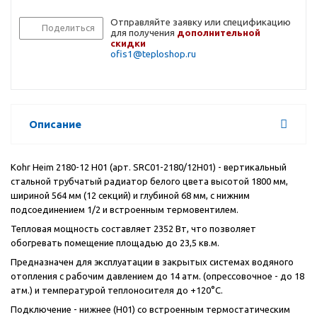
Отправляйте заявку или спецификацию
Поделиться
для получения
дополнительной
скидки
ofis1@teploshop.ru
Описание
Kohr
Heim
2180-12
H
01
(арт.
SRC
01-2180/12
H
01) - вертикальный
стальной трубчатый радиатор белого цвета высотой 1800 мм,
шириной 564 мм (12 секций) и глубиной 68 мм, с нижним
подсоединением 1/2 и встроенным термовентилем.
Тепловая мощность составляет 2352 Вт, что позволяет
обогревать помещение площадью до 23,5 кв.м.
Предназначен для эксплуатации в закрытых системах водяного
отопления с рабочим давлением до 14 атм. (опрессовочное - до 18
атм.) и температурой теплоносителя до +120°С.
Подключение - нижнее (
H
01) со встроенным термостатическим