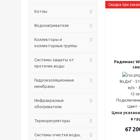
Скидка при заказ
Котлы
Водонагреватели
Коллекторы и
коллекторные группы
Системы защиты от
Радимакс Wi
протечек воды
сек
Гидроизоляционные
ВxДxГ - 5
мембраны
м/о - 
12 с
Подключени
Инфракрасные
Цвет -
обогреватели
Цена указана
в гр
Терморегуляторы
67 20
Системы очистки воды,