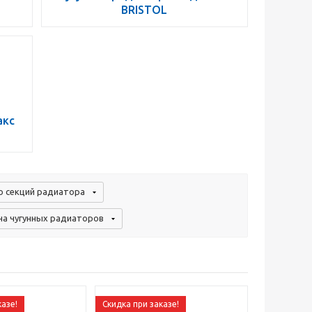
BRISTOL
акс
о секций радиатора
а чугунных радиаторов
казе!
Скидка при заказе!