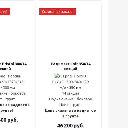
казе!
Скидка при заказе!
Bristol 300/14
Радимакс Loft 350/14
екций
секций
Россия
Россия
 460x1078x245
ВxДxГ - 500x840x129
 - 300 мм
м/о - 350 мм
ние - боковое
14 секций
т - грунт
Подключение - боковое
на за радиатор
Цвет - грунт
грунте!
Цена указана за радиатор
в грунте
600
руб.
46 200
руб.