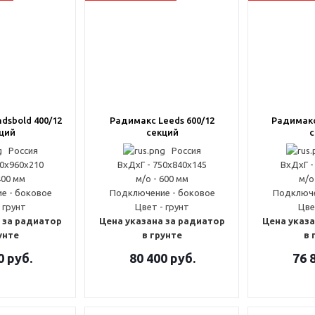
dsbold 400/12
Радимакс Leeds 600/12
Радимакс 
ций
секций
с
Россия
Россия
50x960x210
ВxДxГ - 750x840x145
ВxДxГ -
400 мм
м/о - 600 мм
м/о
е - боковое
Подключение - боковое
Подключе
 грунт
Цвет - грунт
Цве
 за радиатор
Цена указана за радиатор
Цена указа
унте
в грунте
в 
0
руб.
80 400
руб.
76 