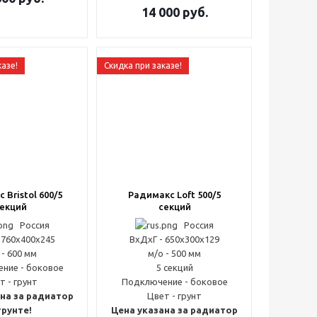
14 000
руб.
казе!
Скидка при заказе!
 Bristol 600/5
Радимакс Loft 500/5
екций
секций
Россия
Россия
 760x400x245
ВxДxГ - 650x300x129
 - 600 мм
м/о - 500 мм
ние - боковое
5 секций
т - грунт
Подключение - боковое
на за радиатор
Цвет - грунт
грунте!
Цена указана за радиатор