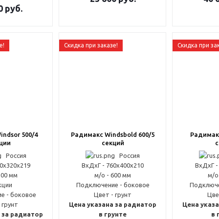
0
руб.
е!
Скидка при заказе!
Скидка при за
ndsor 500/4
Радимакс Windsbold 600/5
Радимакс
ции
секций
с
Россия
Россия
60x320x219
ВxДxГ - 760x400x210
ВxДxГ -
500 мм
м/о - 600 мм
м/о
кции
Подключение - боковое
Подключе
е - боковое
Цвет - грунт
Цве
 грунт
Цена указана за радиатор
Цена указа
 за радиатор
в грунте
в 