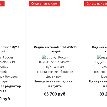
е!
Скидка при заказе!
Скидка при за
ndsor 350/12
Радимакс Windsbold 400/13
Радимакс 
ций
секций
с
Россия
Россия
16x960x219
ВxДxГ - 550x1040x210
ВxДxГ -
350 мм
м/о - 400 мм
м/о
екций
Подключение - боковое
Подключе
е - боковое
Цвет - грунт
Цве
 грунт
Цена указана за радиатор
Цена указа
 за радиатор
в грунте
в 
унте
63 700
руб.
83 
0
руб.