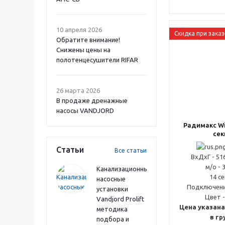
10 апреля 2026
Скидка при заказ
Обратите внимание!
Снижены цены на
полотенцесушители RIFAR
26 марта 2026
В продаже дренажные
насосы VANDJORD
Радимакс Wi
сек
Статьи
Все статьи
ВxДxГ - 51
м/о - 
Канализационные
14 с
насосные
Подключени
установки
Цвет -
Vandjord Prolift
Цена указана
методика
в гр
подбора и