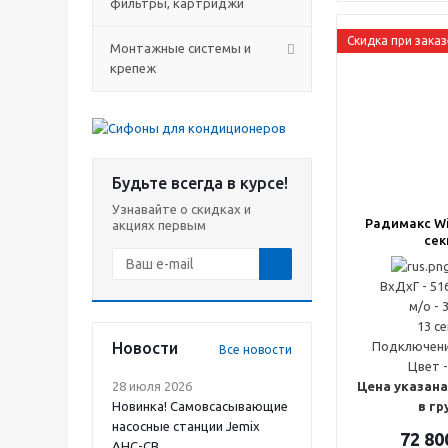
фильтры, картриджи
Скидка при заказ
Монтажные системы и
крепеж
Будьте всегда в курсе!
Узнавайте о скидках и
Радимакс Wi
акциях первым
сек
ВxДxГ - 51
м/о - 
13 с
Новости
Подключени
Все новости
Цвет -
28 июля 2026
Цена указана
Новинка! Самовсасывающие
в гр
насосные станции Jemix
72 80
АНС-СВ