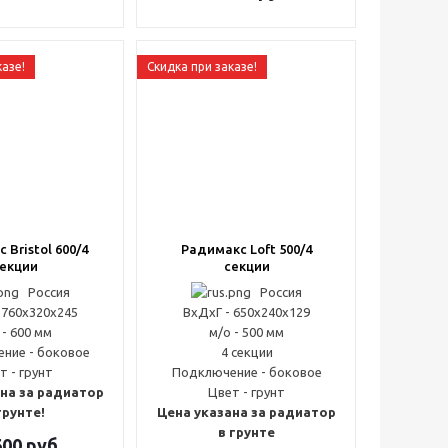
казе!
Скидка при заказе!
 Bristol 600/4
Радимакс Loft 500/4
екции
секции
Россия
Россия
 760x320x245
ВxДxГ - 650x240x129
 - 600 мм
м/о - 500 мм
ние - боковое
4 секции
т - грунт
Подключение - боковое
на за радиатор
Цвет - грунт
грунте!
Цена указана за радиатор
в грунте
600
руб.