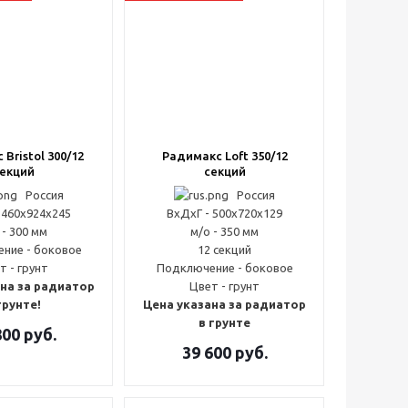
Bristol 300/12
Радимакс Loft 350/12
екций
секций
Россия
Россия
 460x924x245
ВxДxГ - 500x720x129
 - 300 мм
м/о - 350 мм
ние - боковое
12 секций
т - грунт
Подключение - боковое
на за радиатор
Цвет - грунт
грунте!
Цена указана за радиатор
в грунте
800
руб.
39 600
руб.