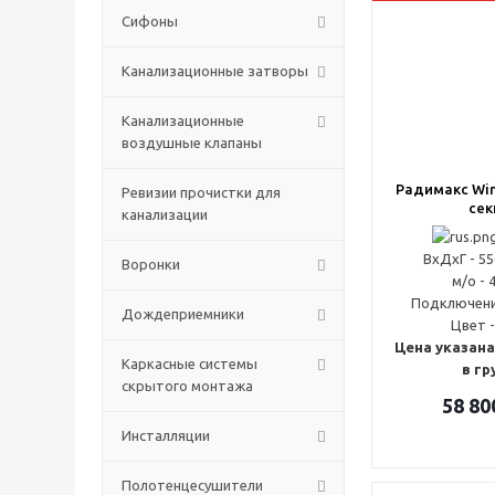
Сифоны
Канализационные затворы
Канализационные
воздушные клапаны
Радимакс Win
Ревизии прочистки для
сек
канализации
ВxДxГ - 5
Воронки
м/о - 
Подключени
Дождеприемники
Цвет -
Цена указана
Каркасные системы
в гр
скрытого монтажа
58 80
Инсталляции
Полотенцесушители