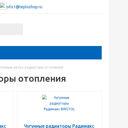
ofis1@teploshop.ru
гунные ретро радиаторы отопления
оры отопления
акс
Чугунные радиаторы Радимакс