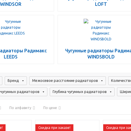
WINDSOR
LOFT
радиаторы Радимакс
Чугунные радиаторы Радим
LEEDS
WINDSBOLD
Бренд
Межосевое расстояние радиаторов
Количеств
чугунных радиаторов
Глубина чугунных радиаторов
Ширин
По алфавиту
По цене
е!
Скидка при заказе!
Скидка при за