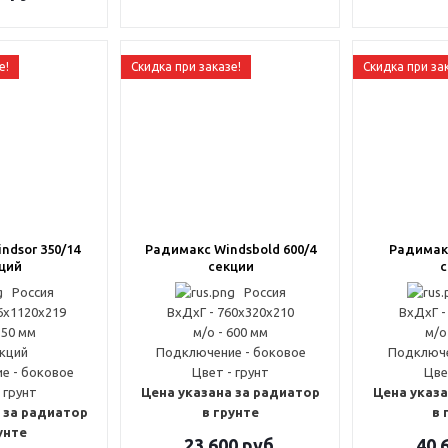
е!
Скидка при заказе!
Скидка при за
ndsor 350/14
Радимакс Windsbold 600/4
Радимакс
ций
секции
с
Россия
Россия
6x1120x219
ВxДxГ - 760x320x210
ВxДxГ -
350 мм
м/о - 600 мм
м/о
екций
Подключение - боковое
Подключе
е - боковое
Цвет - грунт
Цве
 грунт
Цена указана за радиатор
Цена указа
 за радиатор
в грунте
в 
унте
23 600
руб.
40 