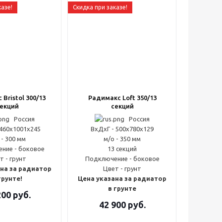
казе!
Скидка при заказе!
Bristol 300/13
Радимакс Loft 350/13
екций
секций
Россия
Россия
 460x1001x245
ВxДxГ - 500x780x129
 - 300 мм
м/о - 350 мм
ние - боковое
13 секций
т - грунт
Подключение - боковое
на за радиатор
Цвет - грунт
грунте!
Цена указана за радиатор
в грунте
200
руб.
42 900
руб.