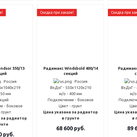
е!
Скидка при заказе!
Скидка при за
ndsor 350/13
Радимакс Windsbold 400/14
Радимакс 
ций
секций
с
Россия
Россия
6x1040x219
ВxДxГ - 550x1120x210
ВxДxГ -
350 мм
м/о - 400 мм
м/о
екций
Подключение - боковое
Подключе
е - боковое
Цвет - грунт
Цве
 грунт
Цена указана за радиатор
Цена указа
 за радиатор
в грунте
в 
унте
68 600
руб.
89 
0
руб.