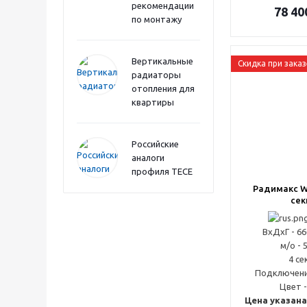
рекомендации
78 40
по монтажу
Вертикальные
Скидка при заказ
радиаторы
отопления для
квартиры
Российские
аналоги
профиля TECE
Радимакс Wi
сек
ВxДxГ - 6
м/о - 
4 се
Подключени
Цвет -
Цена указана