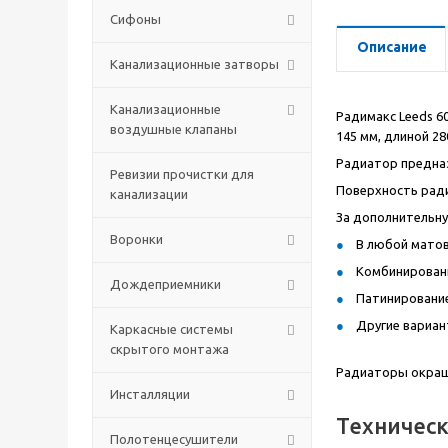
Сифоны
Описание
Канализационные затворы
Канализационные
Радимакс Leeds 6
воздушные клапаны
145 мм, длиной 2
Радиатор предназ
Ревизии прочистки для
Поверхность рад
канализации
За дополнительн
Воронки
В любой матов
Комбинированн
Дождеприемники
Патинирование
Другие вариан
Каркасные системы
скрытого монтажа
Радиаторы окраш
Инсталляции
Техничес
Полотенцесушители