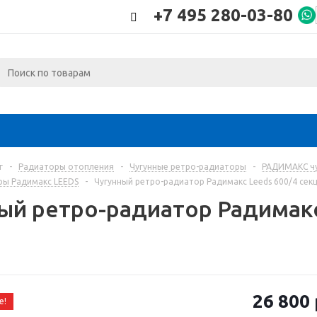
+7 495 280-03-80
г
-
Радиаторы отопления
-
Чугунные ретро-радиаторы
-
РАДИМАКС чу
ры Радимакс LEEDS
-
Чугунный ретро-радиатор Радимакс Leeds 600/4 сек
ый ретро-радиатор Радимакс
26 800
е!