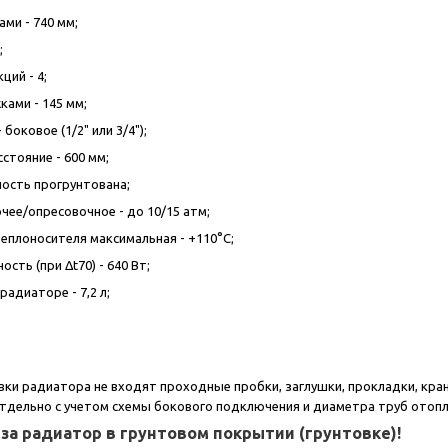
ми - 740 мм;
;
ций - 4;
ками - 145 мм;
боковое (1/2" или 3/4");
стояние - 600 мм;
ность прогрунтована;
чее/опресовочное - до 10/15 атм;
еплоносителя максимальная - +110°С;
сть (при Δt70) - 640 Вт;
адиаторе - 7,2 л;
вки радиатора не входят проходные пробки, заглушки, прокладки, кр
дельно с учетом схемы бокового подключения и диаметра труб отоплени
 за радиатор в грунтовом покрытии (грунтовке)!