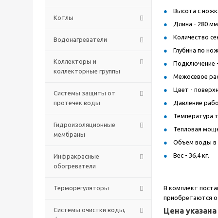
Высота с ножка
Котлы
Длина - 280 мм
Количество сек
Водонагреватели
Глубина по нож
Коллекторы и
Подключение - 
коллекторные группы
Межосевое рас
Цвет - поверх
Системы защиты от
протечек воды
Давление рабо
Температура т
Гидроизоляционные
Тепловая мощно
мембраны
Объем воды в р
Вес - 36,4 кг.
Инфракрасные
обогреватели
Терморегуляторы
В комплект поста
приобретаются от
Системы очистки воды,
Цена указана