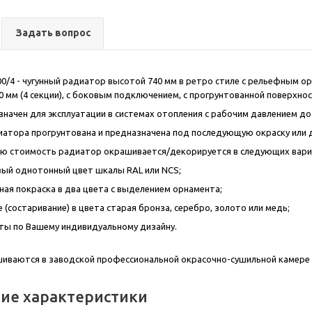
Задать вопрос
00/4 - чугунный радиатор высотой 740 мм в ретро стиле с рельефным о
80 мм (4 секции), с боковым подключением, с прогрунтованной поверхно
начен для эксплуатации в системах отопления с рабочим давлением до 
иатора прогрунтована и предназначена под последующую окраску или 
ую стоимость радиатор окрашивается/декорируется в следующих вари
ый однотонный цвет шкалы RAL или NCS;
ая покраска в два цвета с выделением орнамента;
 (состаривание) в цвета старая бронза, серебро, золото или медь;
ты по Вашему индивидуальному дизайну.
иваются в заводской профессиональной окрасочно-сушильной камере
кие характеристики