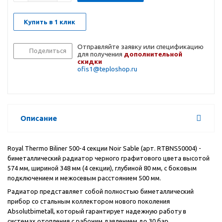
Купить в 1 клик
Отправляйте заявку или спецификацию
Поделиться
для получения
дополнительной
скидки
ofis1@teploshop.ru
Описание
Royal Thermo Biliner 500-4 секции Noir Sable (арт.
RTBNS50004)
-
биметаллический радиатор черного графитового цвета высотой
574 мм, шириной 348 мм (4 секции), глубиной 80 мм, с боковым
подключением и межосевым расстоянием 500 мм.
Радиатор представляет собой полностью биметаллический
прибор со стальным коллектором нового поколения
Absolutbimetall, который гарантирует надежную работу в
системах отопления с рабочим давлением до 30 бар,