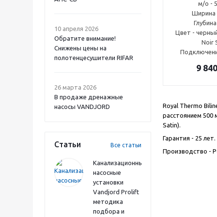
м/о - 
Ширина 
Глубина
10 апреля 2026
Цвет - черны
Обратите внимание!
Noir 
Снижены цены на
Подключени
полотенцесушители RIFAR
9 84
26 марта 2026
В продаже дренажные
Royal Thermo Bil
насосы VANDJORD
расстоянием 500 м
Satin).
Гарантия - 25 лет.
Статьи
Все статьи
Производство - Р
Канализационные
насосные
установки
Vandjord Prolift
методика
подбора и