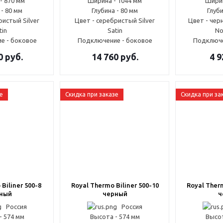
- 870 мм
Ширина - 1044 мм
Ширин
 - 80 мм
Глубина - 80 мм
Глуби
ристый Silver
Цвет - серебристый Silver
Цвет - че
tin
Satin
No
е - боковое
Подключение - боковое
Подключе
0
руб.
14 760
руб.
4 9
е
Скидка при заказе
Скидка при за
Biliner 500-8
Royal Thermo Biliner 500-10
Royal Therm
ный
черный
ч
Россия
Россия
- 574 мм
Высота - 574 мм
Высот