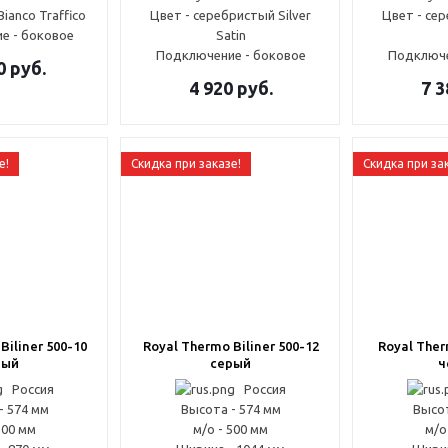
ianco Traffico
Цвет - серебристый Silver
Цвет - сер
е - боковое
Satin
Подключение - боковое
Подключе
0
руб.
4 920
руб.
7 3
е!
Скидка при заказе!
Скидка при за
Biliner 500-10
Royal Thermo Biliner 500-12
Royal Ther
рый
серый
ч
Россия
Россия
- 574 мм
Высота - 574 мм
Высот
500 мм
м/о - 500 мм
м/о