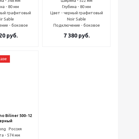
а - 348 мм
Ширина - 522 мм
на - 80 мм
Глубина - 80 мм
рный графитовый
Цвет - черный графитовый
ir Sable
Noir Sable
ние - боковое
Подключение - боковое
20
руб.
7 380
руб.
казе
o Biliner 500-12
ерный
Россия
а - 574 мм