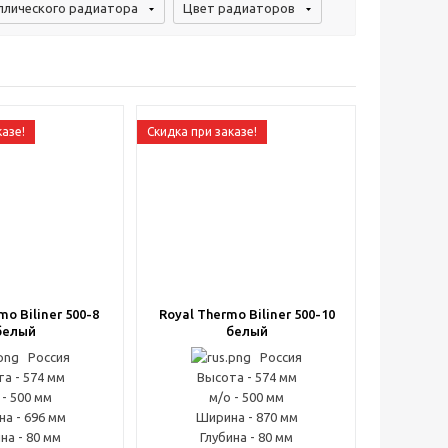
ллического радиатора
Цвет радиаторов
казе!
Скидка при заказе!
mo Biliner 500-8
Royal Thermo Biliner 500-10
белый
белый
Россия
Россия
а - 574 мм
Высота - 574 мм
 - 500 мм
м/о - 500 мм
а - 696 мм
Ширина - 870 мм
на - 80 мм
Глубина - 80 мм