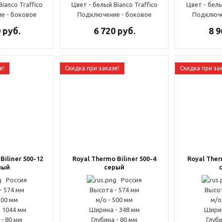
ianco Traffico
Цвет - белый Bianco Traffico
Цвет - белы
е - боковое
Подключение - боковое
Подключе
0
руб.
6 720
руб.
8 9
е!
Скидка при заказе!
Скидка при за
Biliner 500-12
Royal Thermo Biliner 500-4
Royal Ther
лый
серый
Россия
Россия
- 574 мм
Высота - 574 мм
Высот
500 мм
м/о - 500 мм
м/о
 1044 мм
Ширина - 348 мм
Ширин
 - 80 мм
Глубина - 80 мм
Глуби