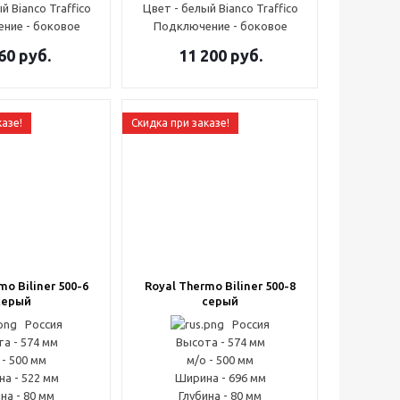
й Bianco Traffico
Цвет - белый Bianco Traffico
ние - боковое
Подключение - боковое
60
руб.
11 200
руб.
казе!
Скидка при заказе!
mo Biliner 500-6
Royal Thermo Biliner 500-8
серый
серый
Россия
Россия
а - 574 мм
Высота - 574 мм
 - 500 мм
м/о - 500 мм
а - 522 мм
Ширина - 696 мм
на - 80 мм
Глубина - 80 мм