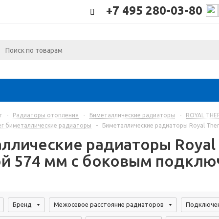
+7 495 280-03-80
г
-
Радиаторы отопления
-
Биметаллические радиаторы
-
ROYAL THE
ner биметаллические радиаторы
-
Биметаллические радиаторы Royal Ther
ллические радиаторы Royal T
й 574 мм с боковым подкл
Бренд
Межосевое расстояние радиаторов
Подключен