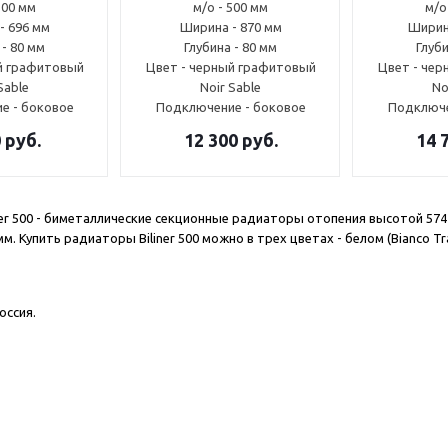
500 мм
м/о - 500 мм
м/о
- 696 мм
Ширина - 870 мм
Ширин
 - 80 мм
Глубина - 80 мм
Глуби
й графитовый
Цвет - черный графитовый
Цвет - че
Sable
Noir Sable
No
е - боковое
Подключение - боковое
Подключе
0
руб.
12 300
руб.
14 
iner 500 - биметаллические секционные радиаторы отопения высотой 5
м. Купить радиаторы Biliner 500 можно в трех цветах - белом (Bianco Traf
оссия.