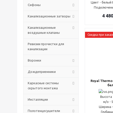
Цвет - белый B
Сифоны
Подключени
4 48
Канализационные затворы
Канализационные
воздушные клапаны
Скидка при заказ
Ревизии прочистки для
канализации
Воронки
Дождеприемники
Royal Thermo 
Каркасные системы
бе
скрытого монтажа
Высота 
Инсталляции
м/о - 
Ширина -
Полотенцесушители
Глубина