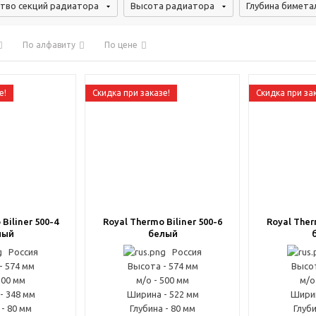
тво секций радиатора
Высота радиатора
Глубина бимета
По алфавиту
По цене
е!
Скидка при заказе!
Скидка при за
Biliner 500-4
Royal Thermo Biliner 500-6
Royal Ther
лый
белый
Россия
Россия
- 574 мм
Высота - 574 мм
Высот
500 мм
м/о - 500 мм
м/о
- 348 мм
Ширина - 522 мм
Ширин
 - 80 мм
Глубина - 80 мм
Глуби