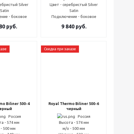
ебристый Silver
Цвет - серебристый Silver
Satin
Satin
ние - боковое
Подключение - боковое
80
руб.
9 840
руб.
казе
Скидка при заказе
mo Biliner 500-4
Royal Thermo Biliner 500-6
ерный
черный
Россия
Россия
а - 574 мм
Высота - 574 мм
 - 500 мм
м/о - 500 мм