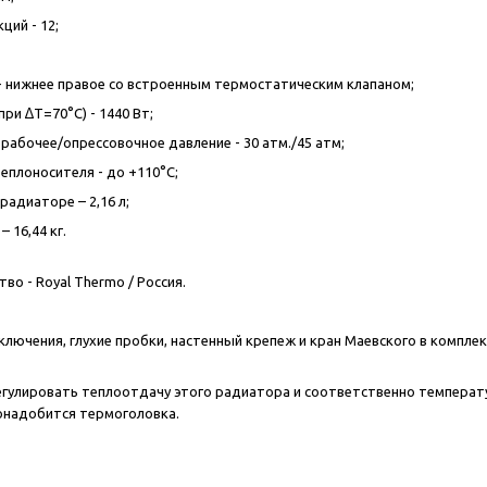
ций - 12;
 нижнее правое со встроенным термостатическим клапаном;
ри ∆T=70°C) - 1440 Вт;
рабочее/опрессовочное давление - 30 атм./45 атм;
еплоносителя - до +110°C;
радиаторе – 2,16 л;
– 16,44 кг.
о - Royal Thermo / Россия.
ключения, глухие пробки, настенный крепеж и кран Маевского в компл
егулировать теплоотдачу этого радиатора и соответственно температ
онадобится термоголовка.