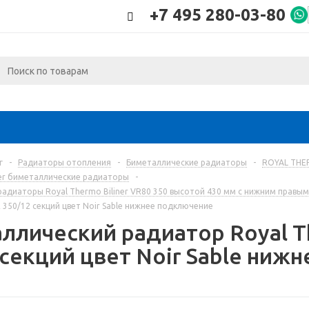
+7 495 280-03-80
г
-
Радиаторы отопления
-
Биметаллические радиаторы
-
ROYAL THE
ner биметаллические радиаторы
-
радиаторы Royal Thermo Biliner VR80 350 высотой 430 мм с нижним прав
R 350/12 секций цвет Noir Sable нижнее подключение
ллический радиатор Royal T
 секций цвет Noir Sable ниж