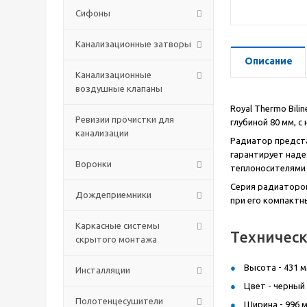
Сифоны
Канализационные затворы
Описание
Канализационные
воздушные клапаны
Royal Thermo Bili
Ревизии прочистки для
глубиной 80 мм, 
канализации
Радиатор предста
гарантирует наде
Воронки
теплоносителями 
Серия радиаторов
Дождеприемники
при его компактн
Каркасные системы
Техничес
скрытого монтажа
Высота - 431 м
Инсталляции
Цвет - черный 
Полотенцесушители
Ширина - 996 м