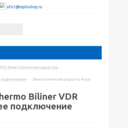
ofis1@teploshop.ru
RMO биметаллические радиаторы
-
ым подключением
-
Биметаллический радиатор Royal
hermo Biliner VDR
нее подключение