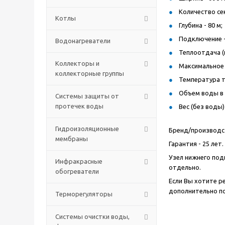
Количество сек
Котлы
Глубина - 80 м;
Подключение -
Водонагреватели
Теплоотдача (п
Коллекторы и
Максимальное 
коллекторные группы
Температура т
Объем воды в 
Системы защиты от
протечек воды
Вес (без воды) 
Гидроизоляционные
Бренд/производств
мембраны
Гарантия - 25 лет.
Узел нижнего под
Инфракрасные
отдельно.
обогреватели
Если Вы хотите р
дополнительно п
Терморегуляторы
Системы очистки воды,