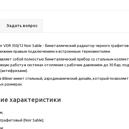
Задать вопрос
ner VDR 350/12 Noir Sable - биметаллический радиатор черного графитов
с нижним правым подключением и встроенным термовентилем.
вляет собой полностью биметаллический прибор со стальным коллекто
жную работу в системах отопления с рабочим давлением до 30 бар, по
(антифризами).
 Biliner имеет стильный, аэродинамический дизайн, который позволя
ых размерах.
кие характеристики
м;
графитовый (Noir Sable);
м;