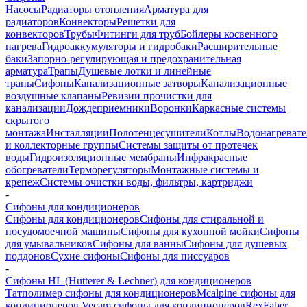
Насосы
Радиаторы отопления
Арматура для
радиаторов
Конвекторы
Решетки для
конвекторов
Трубы
Фитинги для труб
Бойлеры косвенного
нагрева
Гидроаккумуляторы и гидробаки
Расширительные
баки
Запорно-регулирующая и предохранительная
арматура
Трапы
Душевые лотки и линейные
трапы
Сифоны
Канализационные затворы
Канализационные
воздушные клапаны
Ревизии прочистки для
канализации
Дождеприемники
Воронки
Каркасные системы
скрытого
монтажа
Инсталляции
Полотенцесушители
Котлы
Водонагреват
и коллекторные группы
Системы защиты от протечек
воды
Гидроизоляционные мембраны
Инфракрасные
обогреватели
Терморегуляторы
Монтажные системы и
крепеж
Системы очистки воды, фильтры, картриджи
-
Сифоны для кондиционеров
Сифоны для кондиционеров
Сифоны для стиральной и
посудомоечной машины
Сифоны для кухонной мойки
Сифоны
для умывальников
Сифоны для ванны
Сифоны для душевых
поддонов
Сухие сифоны
Сифоны для писсуаров
-
Сифоны HL (Hutterer & Lechner) для кондиционеров
Татполимер сифоны для кондиционеров
Mcalpine сифоны для
кондиционеров
Vecam сифоны для кондиционеров
RexFaber