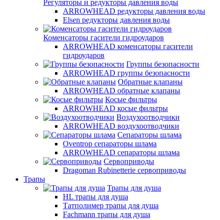
Регуляторы и редукторы давления воды
ARROWHEAD редукторы давления воды
Elsen редукторы давления воды
Коменсаторы гасители гидроударов
ARROWHEAD коменсаторы гасители
гидроударов
Группы безопасности
ARROWHEAD группы безопасности
Обратные клапаны
ARROWHEAD обратные клапаны
Косые фильтры
ARROWHEAD косые фильтры
Воздухоотводчики
ARROWHEAD воздухоотводчики
Сепараторы шлама
Oventrop cепараторы шлама
ARROWHEAD сепараторы шлама
Сервоприводы
Dragoman Rubinetterie сервоприводы
Трапы
Трапы для душа
HL трапы для душа
Татполимер трапы для душа
Fachmann трапы для душа