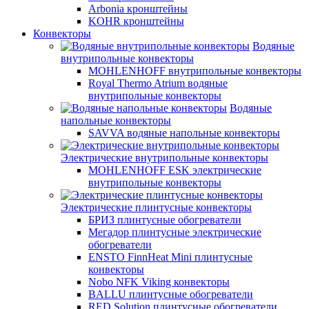
Arbonia кронштейны
KOHR кронштейны
Конвекторы
Водяные
внутрипольные конвекторы
MOHLENHOFF внутрипольные конвекторы
Royal Thermo Atrium водяные
внутрипольные конвекторы
Водяные
напольные конвекторы
SAVVA водяные напольные конвекторы
Электрические внутрипольные конвекторы
MOHLENHOFF ESK электрические
внутрипольные конвекторы
Электрические плинтусные конвекторы
БРИЗ плинтусные обогреватели
Мегадор плинтусные электрические
обогреватели
ENSTO FinnHeat Mini плинтусные
конвекторы
Nobo NFK Viking конвекторы
BALLU плинтусные обогреватели
RED Solution плинтусные обогреватели