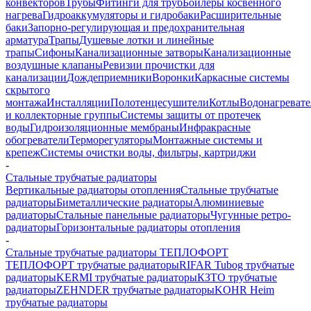
конвекторов
Трубы
Фитинги для труб
Бойлеры косвенного
нагрева
Гидроаккумуляторы и гидробаки
Расширительные
баки
Запорно-регулирующая и предохранительная
арматура
Трапы
Душевые лотки и линейные
трапы
Сифоны
Канализационные затворы
Канализационные
воздушные клапаны
Ревизии прочистки для
канализации
Дождеприемники
Воронки
Каркасные системы
скрытого
монтажа
Инсталляции
Полотенцесушители
Котлы
Водонагреват
и коллекторные группы
Системы защиты от протечек
воды
Гидроизоляционные мембраны
Инфракрасные
обогреватели
Терморегуляторы
Монтажные системы и
крепеж
Системы очистки воды, фильтры, картриджи
-
Стальные трубчатые радиаторы
Вертикальные радиаторы отопления
Стальные трубчатые
радиаторы
Биметаллические радиаторы
Алюминиевые
радиаторы
Стальные панельные радиаторы
Чугунные ретро-
радиаторы
Горизонтальные радиаторы отопления
-
Стальные трубчатые радиаторы ТЕПЛОФОРТ
ТЕПЛОФОРТ трубчатые радиаторы
RIFAR Tubog трубчатые
радиаторы
KERMI трубчатые радиаторы
КЗТО трубчатые
радиаторы
ZEHNDER трубчатые радиаторы
KOHR Heim
трубчатые радиаторы