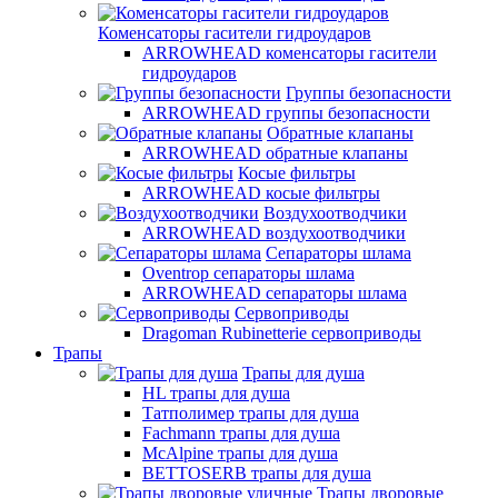
Коменсаторы гасители гидроударов
ARROWHEAD коменсаторы гасители
гидроударов
Группы безопасности
ARROWHEAD группы безопасности
Обратные клапаны
ARROWHEAD обратные клапаны
Косые фильтры
ARROWHEAD косые фильтры
Воздухоотводчики
ARROWHEAD воздухоотводчики
Сепараторы шлама
Oventrop cепараторы шлама
ARROWHEAD сепараторы шлама
Сервоприводы
Dragoman Rubinetterie сервоприводы
Трапы
Трапы для душа
HL трапы для душа
Татполимер трапы для душа
Fachmann трапы для душа
McAlpine трапы для душа
BETTOSERB трапы для душа
Трапы дворовые