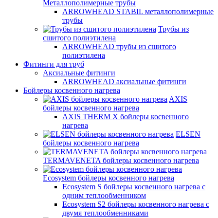
Металлополимерные трубы
ARROWHEAD STABIL металлополимерные
трубы
Трубы из
сшитого полиэтилена
ARROWHEAD трубы из сшитого
полиэтилена
Фитинги для труб
Аксиальные фитинги
ARROWHEAD аксиальные фитинги
Бойлеры косвенного нагрева
AXIS
бойлеры косвенного нагрева
AXIS THERM X бойлеры косвенного
нагрева
ELSEN
бойлеры косвенного нагрева
TERMAVENETA бойлеры косвенного нагрева
Ecosystem бойлеры косвенного нагрева
Ecosystem S бойлеры косвенного нагрева с
одним теплообменником
Ecosystem S2 бойлеры косвенного нагрева с
двумя теплообменниками