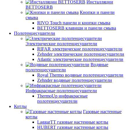
Инсталляции
BETTOSERB
Кнопки и панели
смыва
RIVO Touch панели и кнопки смыва
BETTOSERB клавиши и панели смыва
Полотенцесушители
Электрические полотенцесушители
RIFAR электрические полотенцесушители
Zehnder электрические полотенцесушители
Atlantic электрические полотенцесушители
Водяные
полотенцесушители
Royal Thermo водяные полотенцесушители
Zehnder водяные полотенцесушители
Инфракрасные полотенцесушители
ThermoUp инфракрасные
полотенцесушители
Котлы
Газовые настенные
котлы
LaggarTT газовые настенные котлы
HUBERT газовые настенные котлы