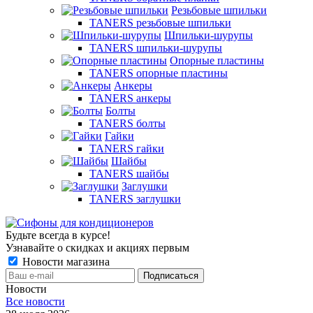
Резьбовые шпильки
TANERS резьбовые шпильки
Шпильки-шурупы
TANERS шпильки-шурупы
Опорные пластины
TANERS опорные пластины
Анкеры
TANERS анкеры
Болты
TANERS болты
Гайки
TANERS гайки
Шайбы
TANERS шайбы
Заглушки
TANERS заглушки
Будьте всегда в курсе!
Узнавайте о скидках и акциях первым
Новости магазина
Новости
Все новости