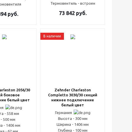
Термовентиль - встроен
ермовентиля
73 842
руб.
894
руб.
В наличии
arleston 2056/30
Zehnder Charleston
й боковое
Completto 3030/30 секций
ие белый цвет
нижнее подключение
белый цвет
ния
Германия
а - 558 мм
Высота - 300 мм
 - 500 мм
Ширина - 1406 мм
а - 1406 мм
Глубина - 100 мм
на - 62 мм