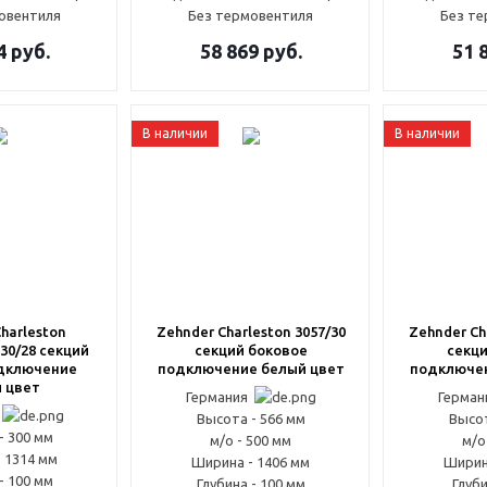
овентиля
Без термовентиля
Без т
4
руб.
58 869
руб.
51 
В наличии
В наличии
harleston
Zehnder Charleston 3057/30
Zehnder Ch
30/28 секций
секций боковое
секци
дключение
подключение белый цвет
подключен
 цвет
Германия
Герма
я
Высота - 566 мм
Высот
- 300 мм
м/о - 500 мм
м/о
 1314 мм
Ширина - 1406 мм
Ширин
- 100 мм
Глубина - 100 мм
Глуби