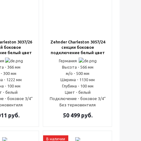
arleston 3037/26
Zehnder Charleston 3057/24
й боковое
секции боковое
ие белый цвет
подключение белый цвет
ния
Германия
а - 366 мм
Высота - 566 мм
 - 300 мм
м/о - 500 мм
а - 1222 мм
Ширина - 1130 мм
на - 100 мм
Глубина - 100 мм
т - белый
Цвет - белый
е - боковое 3/4“
Подключение - боковое 3/4“
ермовентиля
Без термовентиля
011
руб.
50 499
руб.
В наличии