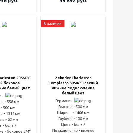
936
руб.
59 892
руб.
В наличии
arleston 2056/28
Zehnder Charleston
й боковое
Completto 3050/30 секций
ие белый цвет
нижнее подключение
белый цвет
ния
Германия
а - 558 мм
Высота - 500 мм
 - 500 мм
Ширина - 1406 мм
а - 1314 мм
Глубина - 100 мм
на - 62 мм
Цвет - белый
т - белый
Подключение - нижнее
е - боковое 3/4“