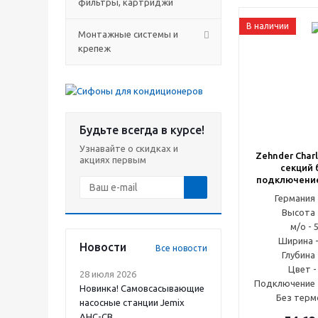
фильтры, картриджи
В наличии
Монтажные системы и
крепеж
Будьте всегда в курсе!
Узнавайте о скидках и
Zehnder Charl
акциях первым
секций 
подключение
Германи
Высота 
м/о - 
Ширина -
Новости
Все новости
Глубина 
Цвет -
28 июля 2026
Подключение -
Новинка! Самовсасывающие
Без терм
насосные станции Jemix
АНС-СВ