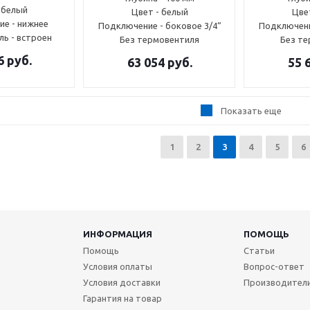
 белый
Цвет - белый
Цве
е - нижнее
Подключение - боковое 3/4“
Подключени
ь - встроен
Без термовентиля
Без т
6
руб.
63 054
руб.
55 
Показать еще
1
2
3
4
5
6
ИНФОРМАЦИЯ
ПОМОЩЬ
Помощь
Статьи
Условия оплаты
Вопрос-ответ
Условия доставки
Производител
Гарантия на товар