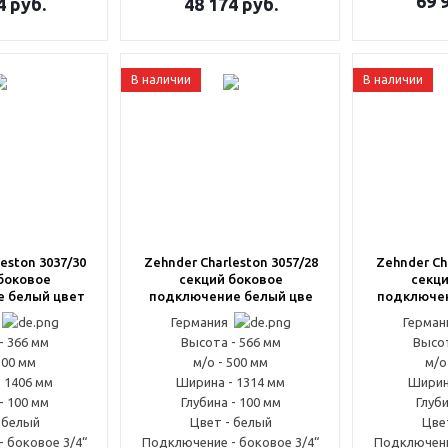
69 
4
руб.
48 174
руб.
В наличии
В наличии
eston 3037/30
Zehnder Charleston 3057/28
Zehnder Ch
боковое
секций боковое
секци
 белый цвет
подключение белый цве
подключен
я
Германия
Герма
- 366 мм
Высота - 566 мм
Высот
300 мм
м/о - 500 мм
м/о
 1406 мм
Ширина - 1314 мм
Ширин
- 100 мм
Глубина - 100 мм
Глуби
 белый
Цвет - белый
Цве
 боковое 3/4“
Подключение - боковое 3/4“
Подключени