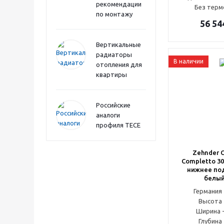
рекомендации
Без терм
по монтажу
56 54
Вертикальные
радиаторы
В наличии
отопления для
квартиры
Российские
аналоги
профиля TECE
Zehnder C
Completto 30
нижнее по
белый
Германи
Высота 
Ширина -
Глубина 