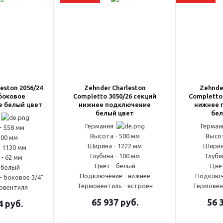
eston 2056/24
Zehnder Charleston
Zehnde
боковое
Completto 3050/26 секций
Completto
 белый цвет
нижнее подключение
нижнее 
белый цвет
бел
я
Германия
Герма
- 558 мм
Высота - 500 мм
Высот
500 мм
Ширина - 1222 мм
Ширин
 1130 мм
Глубина - 100 мм
Глуби
 - 62 мм
Цвет - белый
Цве
 белый
Подключение - нижнее
Подключ
 боковое 3/4“
Термовентиль - встроен
Термовен
овентиля
65 937
руб.
56 
4
руб.