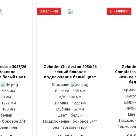
В наличии
В наличии
eston 3057/26
Zehnder Charleston 2056/26
Zehnde
боковое
секций боковое
Completto
 белый цвет
подключение белый цвет
нижнее 
бел
я
Германия
Герма
- 566 мм
Высота - 558 мм
Высот
500 мм
м/о - 500 мм
Ширин
 1222 мм
Ширина - 1222 мм
Глуби
- 100 мм
Глубина - 62 мм
Цве
 белый
Цвет - белый
Подключ
 боковое 3/4“
Подключение - боковое 3/4“
Термовен
овентиля
Без термовентиля