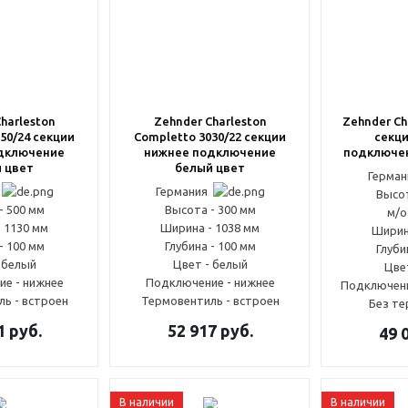
harleston
Zehnder Charleston
Zehnder Ch
50/24 секции
Completto 3030/22 секции
секци
дключение
нижнее подключение
подключен
 цвет
белый цвет
Герма
я
Германия
Высот
- 500 мм
Высота - 300 мм
м/о
 1130 мм
Ширина - 1038 мм
Ширин
- 100 мм
Глубина - 100 мм
Глуби
 белый
Цвет - белый
Цве
е - нижнее
Подключение - нижнее
Подключени
ь - встроен
Термовентиль - встроен
Без т
1
руб.
52 917
руб.
49 
В наличии
В наличии