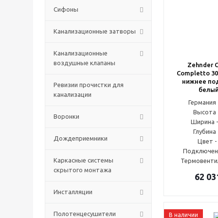
Сифоны
Канализационные затворы
Канализационные
воздушные клапаны
Zehnder C
Completto 30
нижнее по
Ревизии прочистки для
белый
канализации
Германи
Высота 
Воронки
Ширина -
Глубина 
Дождеприемники
Цвет -
Подключени
Каркасные системы
Термовентил
скрытого монтажа
62 03
Инсталляции
Полотенцесушители
В наличии