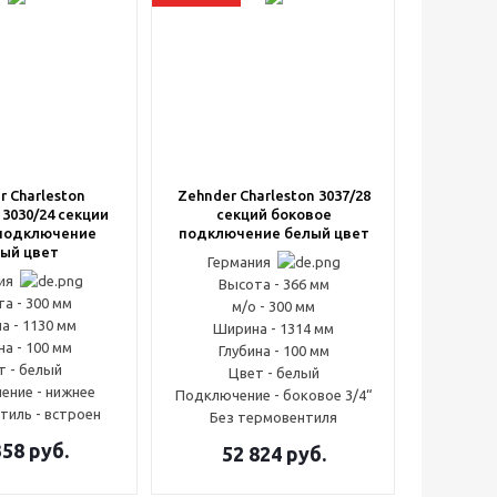
r Charleston
Zehnder Charleston 3037/28
 3030/24 секции
секций боковое
подключение
подключение белый цвет
ый цвет
Германия
ния
Высота - 366 мм
а - 300 мм
м/о - 300 мм
а - 1130 мм
Ширина - 1314 мм
на - 100 мм
Глубина - 100 мм
т - белый
Цвет - белый
ение - нижнее
Подключение - боковое 3/4“
тиль - встроен
Без термовентиля
358
руб.
52 824
руб.