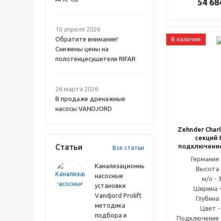
54 68
10 апреля 2026
Обратите внимание!
В наличии
Снижены цены на
полотенцесушители RIFAR
26 марта 2026
В продаже дренажные
насосы VANDJORD
Zehnder Charl
секций 
Статьи
подключение
Все статьи
Германи
Канализационные
Высота 
насосные
м/о - 
установки
Ширина -
Vandjord Prolift
Глубина 
методика
Цвет -
подбора и
Подключение -