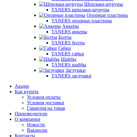
Шпильки-шурупы
TANERS шпильки-шурупы
Опорные пластины
TANERS опорные пластины
Анкеры
TANERS анкеры
Болты
TANERS болты
Гайки
TANERS гайки
Шайбы
TANERS шайбы
Заглушки
TANERS заглушки
Акции
Как купить
Условия оплаты
Условия доставки
Гарантия на товар
Производители
О компании
Новости
Вакансии
Контакты