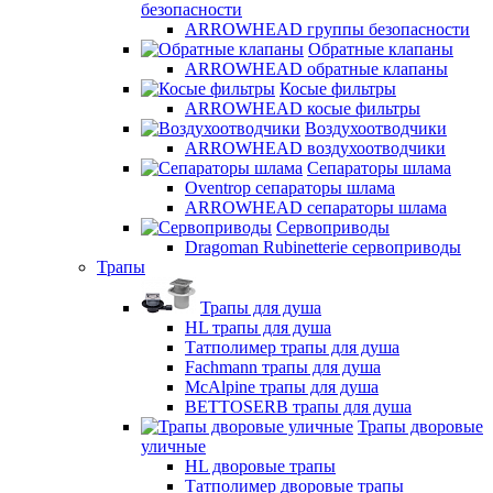
безопасности
ARROWHEAD группы безопасности
Обратные клапаны
ARROWHEAD обратные клапаны
Косые фильтры
ARROWHEAD косые фильтры
Воздухоотводчики
ARROWHEAD воздухоотводчики
Сепараторы шлама
Oventrop cепараторы шлама
ARROWHEAD сепараторы шлама
Сервоприводы
Dragoman Rubinetterie сервоприводы
Трапы
Трапы для душа
HL трапы для душа
Татполимер трапы для душа
Fachmann трапы для душа
McAlpine трапы для душа
BETTOSERB трапы для душа
Трапы дворовые
уличные
HL дворовые трапы
Татполимер дворовые трапы