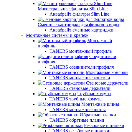
Магистральные фильтры Slim Line
Аквабрайт фильтры Slim Line
Сменные картриджи для фильтров воды
Аквабрайт сменные картриджи
Монтажные системы и крепеж
Монтажный
профиль
TANERS монтажный профиль
Соединители
профиля
TANERS соединители профиля
Монтажные консоли
TANERS монтажные консоли
Стеновые держатели
TANERS стеновые держатели
Трубные хомуты
TANERS трубные хомуты
Монтажные шины
TANERS монтажные шины
Обратные планки
TANERS обратные планки
Резьбовые шпильки
TANERS резьбовые шпильки