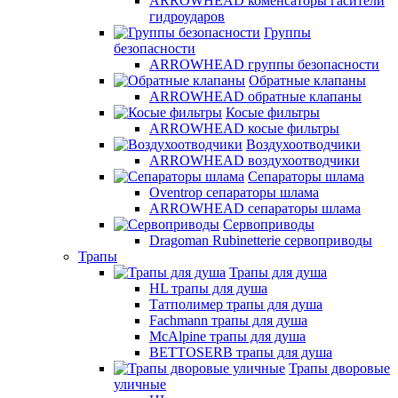
ARROWHEAD коменсаторы гасители
гидроударов
Группы
безопасности
ARROWHEAD группы безопасности
Обратные клапаны
ARROWHEAD обратные клапаны
Косые фильтры
ARROWHEAD косые фильтры
Воздухоотводчики
ARROWHEAD воздухоотводчики
Сепараторы шлама
Oventrop cепараторы шлама
ARROWHEAD сепараторы шлама
Сервоприводы
Dragoman Rubinetterie сервоприводы
Трапы
Трапы для душа
HL трапы для душа
Татполимер трапы для душа
Fachmann трапы для душа
McAlpine трапы для душа
BETTOSERB трапы для душа
Трапы дворовые
уличные