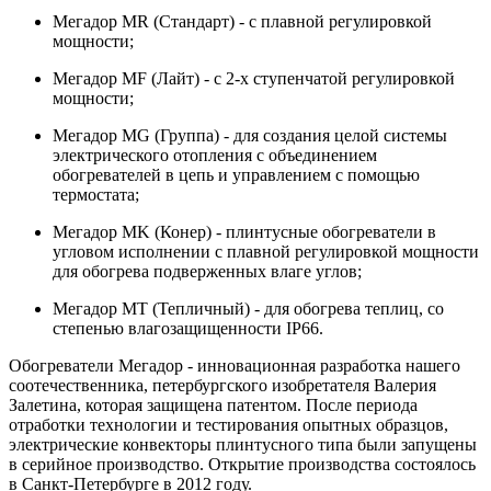
Мегадор MR (Стандарт) - с плавной регулировкой
мощности;
Мегадор MF (Лайт) - с 2-х ступенчатой регулировкой
мощности;
Мегадор MG (Группа) - для создания целой системы
электрического отопления с объединением
обогревателей в цепь и управлением с помощью
термостата;
Мегадор MK (Конер) - плинтусные обогреватели в
угловом исполнении с плавной регулировкой мощности
для обогрева подверженных влаге углов;
Мегадор MТ (Тепличный) - для обогрева теплиц, со
степенью влагозащищенности IP66.
Обогреватели Мегадор - инновационная разработка нашего
соотечественника, петербургского изобретателя Валерия
Залетина, которая защищена патентом. После периода
отработки технологии и тестирования опытных образцов,
электрические конвекторы плинтусного типа были запущены
в серийное производство. Открытие производства состоялось
в Санкт-Петербурге в 2012 году.