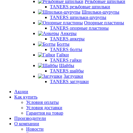
Резьбовые шпильки
TANERS резьбовые шпильки
Шпильки-шурупы
TANERS шпильки-шурупы
Опорные пластины
TANERS опорные пластины
Анкеры
TANERS анкеры
Болты
TANERS болты
Гайки
TANERS гайки
Шайбы
TANERS шайбы
Заглушки
TANERS заглушки
Акции
Как купить
Условия оплаты
Условия доставки
Гарантия на товар
Производители
О компании
Новости