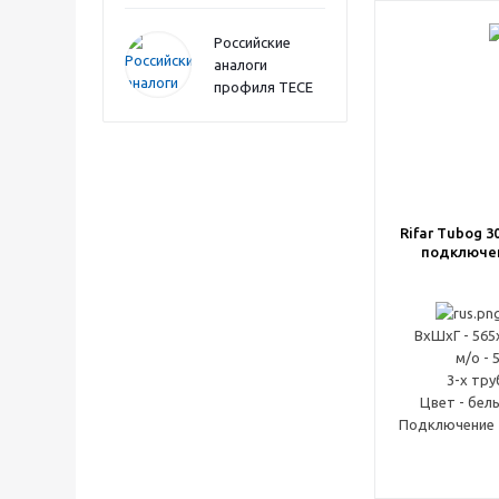
Российские
аналоги
профиля TECE
Rifar Tubog 3057/6 
подключе
ВxШxГ - 565
м/о - 
3-х тр
Цвет - бел
Подключение -