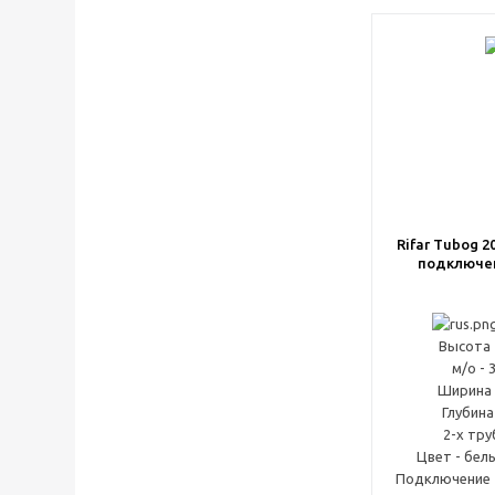
Rifar Tubog 2
подключе
Высота 
м/о - 
Ширина 
Глубина
2-х тр
Цвет - бел
Подключение -