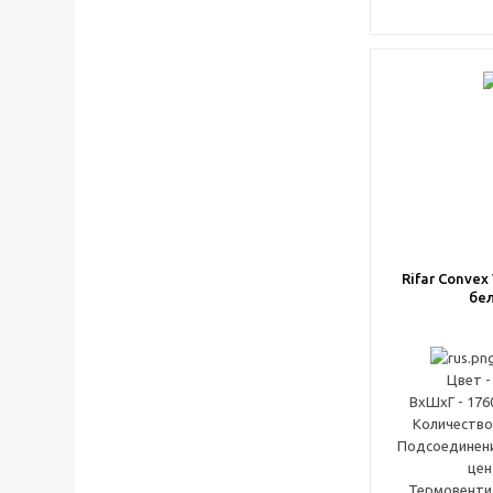
Rifar Convex 
бе
Цвет -
ВxШxГ - 176
Количество 
Подсоединени
цен
Термовентил