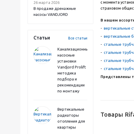
с момента устано
26 марта 2026
страховом общес
В продаже дренажные
насосы VANDJORD
В нашем ассорт
-
вертикальные с
-
вертикальные б
Статьи
Все статьи
-
стальные трубч
Канализационные
-
стальные трубч
насосные
-
стальные трубч
установки
Vandjord Prolift
-
стальные трубч
методика
Пр
едставлены 
подбора и
рекомендации
по монтажу
Вертикальные
Товары Rif
радиаторы
отопления для
квартиры