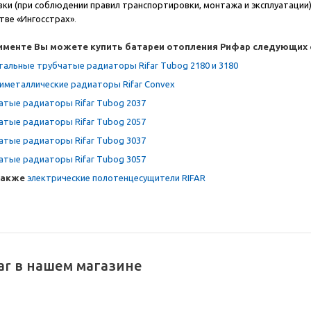
вки (при соблюдении правил транспортировки, монтажа и эксплуатации
тве «Ингосстрах»
.
именте Вы можете купить батареи отопления Рифар следующих 
тальные трубчатые радиаторы Rifar Tubog 2180 и 3180
иметаллические радиаторы Rifar Convex
атые радиаторы Rifar Tubog 2037
атые радиаторы Rifar Tubog 2057
атые радиаторы Rifar Tubog 3037
атые радиаторы Rifar Tubog 3057
также
электрические
полотенцесущители RIFAR
ar в нашем магазине