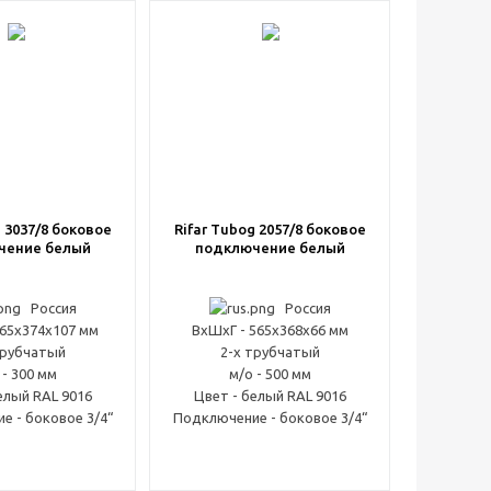
g 3037/8 боковое
Rifar Tubog 2057/8 боковое
чение белый
подключение белый
Россия
Россия
365x374x107 мм
ВxШxГ - 565x368x66 мм
трубчатый
2-х трубчатый
 - 300 мм
м/о - 500 мм
елый RAL 9016
Цвет - белый RAL 9016
е - боковое 3/4“
Подключение - боковое 3/4“