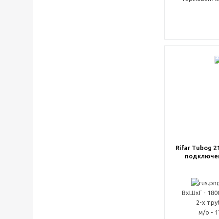
Rifar Tubog 2
подключе
ВxШxГ - 180
2-х тр
м/о - 