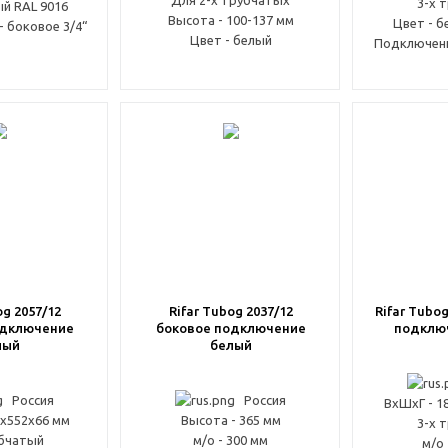
Для 2-х трубчатых
3-х 
ый RAL 9016
Высота - 100-137 мм
Цвет - б
 боковое 3/4“
Цвет - белый
Подключени
og 2057/12
Rifar Tubog 2037/12
Rifar Tubo
одключение
боковое подключение
подклю
лый
белый
Россия
Россия
ВxШxГ - 1
5x552x66 мм
Высота - 365 мм
3-х 
убчатый
м/о - 300 мм
м/о 