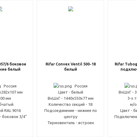
боковое
Rifar Convex Ventil 500-18
Rifar Tubo
ние белый
белый
подклю
Россия
Россия
x282x107 мм
Цвет - белый
ВxШxГ - 
500 мм
ВxШxГ - 1440x550x77 мм
3-х 
убчатый
Количество секций - 18
м/о
ый RAL 9016
Подсоединение - нижнее по
Цвет - б
 боковое 3/4“
центру
Подключени
Термовентиль - встроен