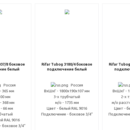
037/8 боковое
Rifar Tubog 3180/4 боковое
Rifar Tubo
ние белый
подключение белый
подклю
Россия
Россия
- 365 мм
ВxШxГ - 1800x190x107 мм
ВxШxГ - 
300 мм
3-х трубчатый
2-х 
- 368 мм
м/о - 1735 мм
м/о расст
 - 66 мм
Цвет - белый RAL 9016
Цвет - б
убчатый
Подключение - боковое 3/4“
Подключени
ый RAL 9016
 боковое 3/4“