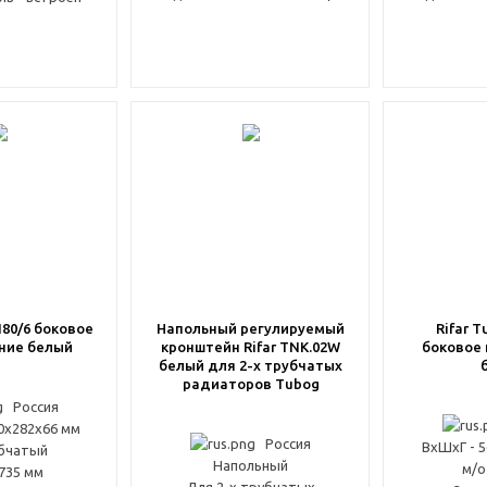
180/6 боковое
Напольный регулируемый
Rifar T
ние белый
кронштейн Rifar TNK.02W
боковое
белый для 2-х трубчатых
радиаторов Tubog
Россия
0x282x66 мм
Россия
ВxШxГ - 
убчатый
Напольный
м/о
1735 мм