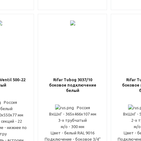
Ventil 500-22
Rifar Tubog 3037/10
Rifar T
лый
боковое подключение
боковое
белый
Россия
Россия
 белый
ВxШxГ - 365x466x107 мм
ВxШxГ - 
0x550x77 мм
3-х трубчатый
2-х 
секций - 22
м/о - 300 мм
м/о
е - нижнее по
Цвет - белый RAL 9016
Цвет - б
тру
Подключение - боковое 3/4“
Подключени
ь - встроен