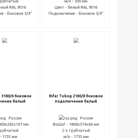
трубчатый
м/о - 300 мм
елый RAL 9016
Цвет - белый RAL 9016
е - боковое 3/4“
Подключение - боковое 3/4“
g 3180/6 боковое
Rifar Tubog 2180/8 боковое
чение белый
подключение белый
Россия
Россия
800x282x107 мм
ВxШxГ - 1800x374x66 мм
трубчатый
2-х трубчатый
- 1735 мм
м/о - 1735 мм