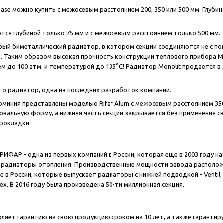
ase можно купить с межосевым расстоянием 200, 350 или 500 мм. Глубин
аются глубиной только 75 мм и с межосевым расстоянием только 500 мм.
особый биметаллический радиатор, в котором секции соединяются не с п
. Таким образом высокая прочность конструкции теплового прибора Mon
м до 100 атм. и температурой до 135°С! Радиатор Monolit продается в 
это радиатор, одна из последних разработок компании.
миния представлены моделью Rifar Alum с межосевым расстоянием 350
овальную форму, а нижняя часть секции закрывается без применения св
рокладки.
РИФАР - одна из первых компаний в России, которая еще в 2003 году н
радиаторы отопления. Производственные мощности завода расположен
е в России, которые выпускает радиаторы с нижней подводкой - Ventil
lex. В 2016 году была произведена 50-ти миллионная секция.
яет гарантию на свою продукцию сроком на 10 лет, а также гарантир