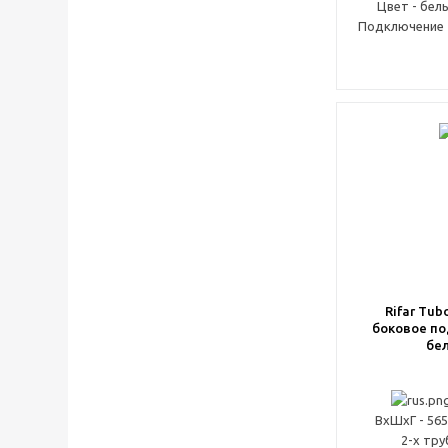
Цвет - бел
Подключение -
Rifar Tub
боковое п
бе
ВxШxГ - 56
2-х тр