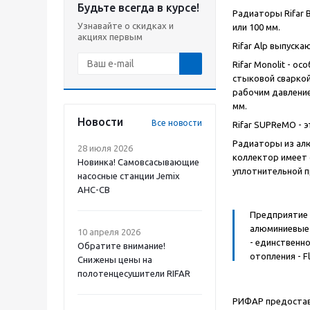
Будьте всегда в курсе!
Радиаторы Rifar B
Узнавайте о скидках и
или 100 мм.
акциях первым
Rifar Alp выпуск
Rifar Monolit - 
стыковой сваркой
рабочим давление
мм.
Новости
Все новости
Rifar SUPReMO - 
Радиаторы из алю
28 июля 2026
коллектор имеет 
Новинка! Самовсасывающие
уплотнительной п
насосные станции Jemix
АНС-СВ
Предприятие 
алюминиевые 
10 апреля 2026
- единственно
Обратите внимание!
отопления - F
Снижены цены на
полотенцесушители RIFAR
РИФАР предоставл